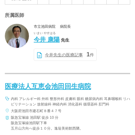
所属医師
市立池田病院 病院長
いまい やすはる
今井 康陽
先生
1
今井先生の医療記事
件
医療法人互恵会池田回生病院
内科 アレルギー科 外科 整形外科 皮膚科 眼科 糖尿病内科 耳鼻咽喉科 リハ
ビリテーション 放射線科 神経内科 消化器科 循環器科 肛門科
大阪府池田市建石町８番４７号
阪急宝塚線 池田駅 徒歩 10 分
阪急宝塚線池田駅下車
五月山方向へ徒歩１０分。逸翁美術館西隣。