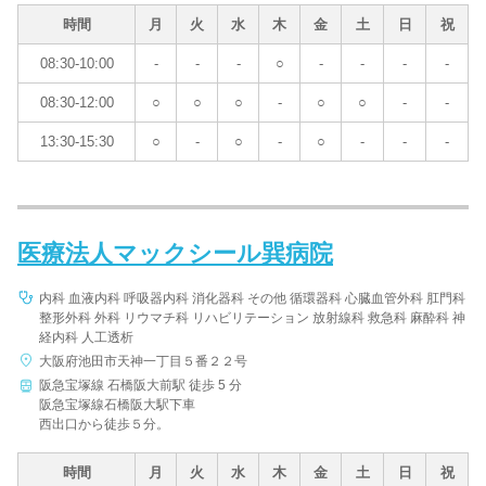
時間
月
火
水
木
金
土
日
祝
08:30-10:00
-
-
-
○
-
-
-
-
08:30-12:00
○
○
○
-
○
○
-
-
13:30-15:30
○
-
○
-
○
-
-
-
医療法人マックシール巽病院
内科 血液内科 呼吸器内科 消化器科 その他 循環器科 心臓血管外科 肛門科
整形外科 外科 リウマチ科 リハビリテーション 放射線科 救急科 麻酔科 神
経内科 人工透析
大阪府池田市天神一丁目５番２２号
阪急宝塚線 石橋阪大前駅 徒歩 5 分
阪急宝塚線石橋阪大駅下車
西出口から徒歩５分。
時間
月
火
水
木
金
土
日
祝