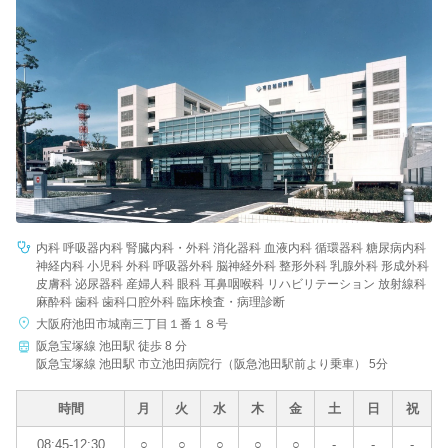
病院名
条件を変更する
内科 呼吸器内科 腎臓内科・外科 消化器科 血液内科 循環器科 糖尿病内科
神経内科 小児科 外科 呼吸器外科 脳神経外科 整形外科 乳腺外科 形成外科
皮膚科 泌尿器科 産婦人科 眼科 耳鼻咽喉科 リハビリテーション 放射線科
麻酔科 歯科 歯科口腔外科 臨床検査・病理診断
大阪府池田市城南三丁目１番１８号
阪急宝塚線 池田駅 徒歩 8 分
阪急宝塚線 池田駅 市立池田病院行（阪急池田駅前より乗車） 5分
時間
月
火
水
木
金
土
日
祝
08:45-12:30
○
○
○
○
○
-
-
-