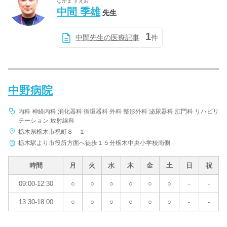
なかま すえお
中間 季雄
先生
1
中間先生の医療記事
件
中野病院
内科 神経内科 消化器科 循環器科 外科 整形外科 泌尿器科 肛門科 リハビリ
テーション 放射線科
栃木県栃木市祝町８－１
栃木駅より市役所方面へ徒歩１５分栃木中央小学校南側
時間
月
火
水
木
金
土
日
祝
09:00-12:30
○
○
○
○
○
○
-
-
13:30-18:00
○
○
○
○
○
○
-
-