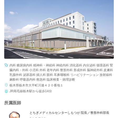
病院名
条件を変更する
内科 糖尿病内科 精神科・神経科 神経内科 消化器科 内分泌科 循環器科 腎
臓内科・外科 小児科 外科 老年内科 整形外科 形成外科 脳神経外科 皮膚科
乳腺外科 泌尿器科 婦人科 眼科 耳鼻咽喉科 リハビリテーション 放射線科
麻酔科 呼吸器内科 救急科 臨床検査・病理診断
栃木県栃木市大平町川連４２０番地１
JR両毛線栃木駅から徒歩14分
所属医師
とちぎメディカルセンターしもつが 院長／整形外科部長