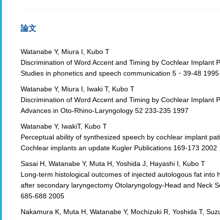
論文
Watanabe Y, Miura I, Kubo T
Discrimination of Word Accent and Timing by Cochlear Implant P
Studies in phonetics and speech communication 5・39-48 1995
Watanabe Y, Miura I, Iwaki T, Kubo T
Discrimination of Word Accent and Timing by Cochlear Implant P
Advances in Oto-Rhino-Laryngology 52 233-235 1997
Watanabe Y, IwakiT, Kubo T
Perceptual ability of synthesized speech by cochlear implant pat
Cochlear implants an update Kugler Publications 169-173 2002
Sasai H, Watanabe Y, Muta H, Yoshida J, Hayashi I, Kubo T
Long-term histological outcomes of injected autologous fat into
after secondary laryngectomy Otolaryngology-Head and Neck S
685-688 2005
Nakamura K, Muta H, Watanabe Y, Mochizuki R, Yoshida T, Suz