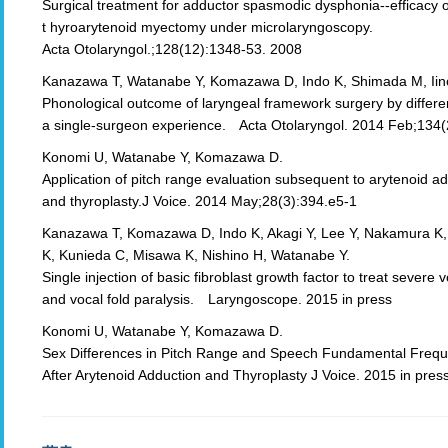
Surgical treatment for adductor spasmodic dysphonia--efficacy of
t hyroarytenoid myectomy under microlaryngoscopy.
Acta Otolaryngol.;128(12):1348-53. 2008
Kanazawa T, Watanabe Y, Komazawa D, Indo K, Shimada M, Iino
Phonological outcome of laryngeal framework surgery by differe
a single-surgeon experience. Acta Otolaryngol. 2014 Feb;134
Konomi U, Watanabe Y, Komazawa D.
Application of pitch range evaluation subsequent to arytenoid a
and thyroplasty.J Voice. 2014 May;28(3):394.e5-1
Kanazawa T, Komazawa D, Indo K, Akagi Y, Lee Y, Nakamura K
K, Kunieda C, Misawa K, Nishino H, Watanabe Y.
Single injection of basic fibroblast growth factor to treat severe v
and vocal fold paralysis. Laryngoscope. 2015 in press
Konomi U, Watanabe Y, Komazawa D.
Sex Differences in Pitch Range and Speech Fundamental Freq
After Arytenoid Adduction and Thyroplasty J Voice. 2015 in pres