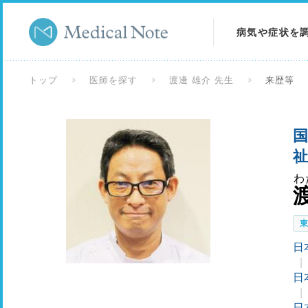
病気や症状を
病気を調べる
トップ
医師を探す
渡邊 雄介 先生
来歴等
症状を調べる
国
検査を調べる
祉
わ
日
日
日