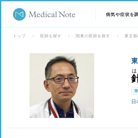
病気や症状を
病気を調べる
トップ
医師を探す
関東の医師を探す
東京都
症状を調べる
東
検査を調べる
は
日