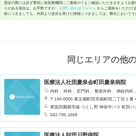
受診の際には必ず事前に各医療機関にご連絡のうえご確認いただきますようお願
りがある場合は、お手数ですが、
お問い合わせフォーム
からご連絡をいただけ
新につきましても、外部より提供を受けた情報につきましては、弊社においてそ
同じエリアの他
医療法人社団慶泉会町田慶泉病院
内科
外科
肛門科
整形外科
神経内科
ョン
腎臓内科・外科
麻酔科
〒194-0005 東京都町田市南町田二丁目１番
東急田園都市線 つくし野 神奈中バス 町田バ
042-795-1668
医療法人財団川野病院