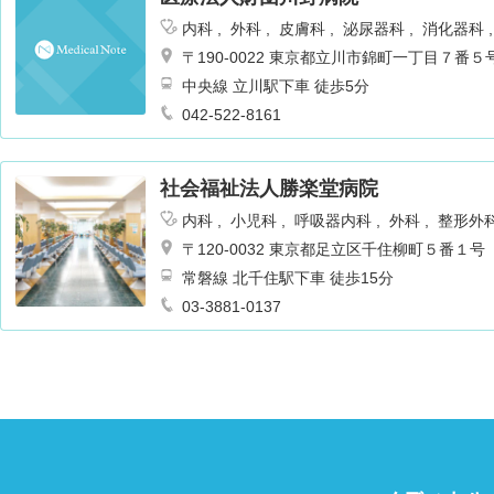
内科
外科
皮膚科
泌尿器科
消化器科
リテーション
肛門科
神経内科
〒190-0022 東京都立川市錦町一丁目７番５
中央線 立川駅下車 徒歩5分
042-522-8161
社会福祉法人勝楽堂病院
内科
小児科
呼吸器内科
外科
整形外
ギー科
リハビリテーション
乳腺外科
〒120-0032 東京都足立区千住柳町５番１号
常磐線 北千住駅下車 徒歩15分
03-3881-0137