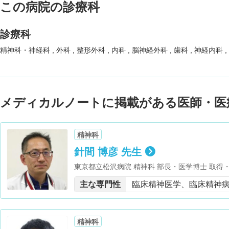
この病院の診療科
診療科
精神科・神経科
外科
整形外科
内科
脳神経外科
歯科
神経内科
メディカルノートに掲載がある医師・医
精神科
針間 博彦 先生
東京都立松沢病院 精神科 部長・医学博士 取得・精神保健指定医 保有・日本精神保健・予
防学会 理事・日本統合失調症学会 評議員・日
主な専門性
臨床精神医学、臨床精神
会 評議員・日本精神神経学会 ICD-11委員会
会委員・東京大学 医学部精神医学教室非常勤講
精神科