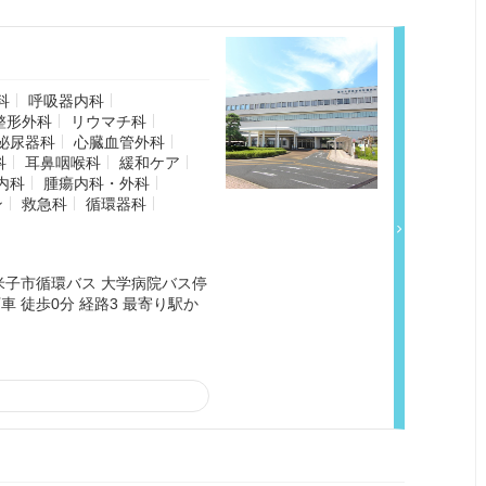
科
呼吸器内科
整形外科
リウマチ科
泌尿器科
心臓血管外科
科
耳鼻咽喉科
緩和ケア
内科
腫瘍内科・外科
ン
救急科
循環器科
 米子市循環バス 大学病院バス停
車 徒歩0分 経路3 最寄り駅か