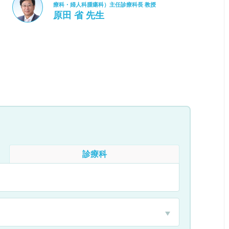
療科・婦人科腫瘍科）主任診療科長 教授
原田 省 先生
診療科