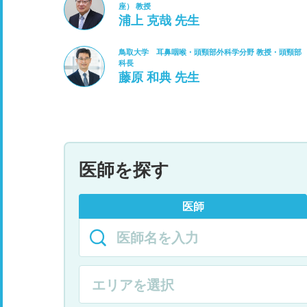
座） 教授
浦上 克哉 先生
鳥取大学 耳鼻咽喉・頭頸部外科学分野 教授・頭頸部
科長
藤原 和典 先生
医師を探す
医師