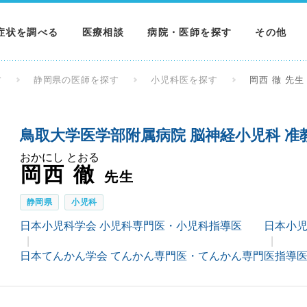
症状を調べる
医療相談
病院・医師を探す
その他
調べる
病院を探す
MNニュー
す
静岡県の医師を探す
小児科医を探す
岡西 徹 先生
調べる
医師を探す
NEWS & 
鳥取大学医学部附属病院 脳神経小児科 准
調べる
おかにし とおる
岡西 徹
先生
静岡県
小児科
日本小児科学会 小児科専門医・小児科指導医
日本小児
日本てんかん学会 てんかん専門医・てんかん専門医指導