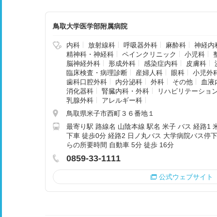
鳥取大学医学部附属病院
内科
放射線科
呼吸器外科
麻酔科
神経内
精神科・神経科
ペインクリニック
小児科
脳神経外科
形成外科
感染症内科
皮膚科
臨床検査・病理診断
産婦人科
眼科
小児外
歯科口腔外科
内分泌科
外科
その他
血液
消化器科
腎臓内科・外科
リハビリテーショ
乳腺外科
アレルギー科
鳥取県米子市西町３６番地１
最寄り駅 路線名 山陰本線 駅名 米子 バス 経路1
下車 徒歩0分 経路2 日ノ丸バス 大学病院バス停下
らの所要時間 自動車 5分 徒歩 16分
0859-33-1111
公式ウェブサイト