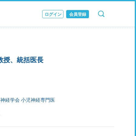
ログイン
会員登録
検索
キャンセル
ス
JOURNAL
教授、統括医長
神経学会 小児神経専門医
医