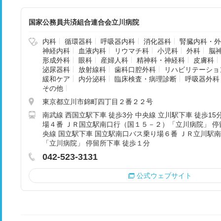
国家公務員共済組合連合会立川病院
内科
循環器科
呼吸器内科
消化器科
腎臓内科・外
神経内科
血液内科
リウマチ科
小児科
外科
脳
形成外科
眼科
産婦人科
精神科・神経科
皮膚科
泌尿器科
放射線科
歯科口腔外科
リハビリテーショ
緩和ケア
内分泌科
臨床検査・病理診断
呼吸器外科
その他
東京都立川市錦町四丁目２番２２号
南武線 西国立駅下車 徒歩3分 中央線 立川駅下車 徒歩1
場４番 ＪＲ国立駅南口行（国１５－２）「立川病院」 停
央線 国立駅下車 国立駅南口バス乗り場６番 ＪＲ立川駅
「立川病院」 停留所下車 徒歩１分
042-523-3131
公式ウェブサイト