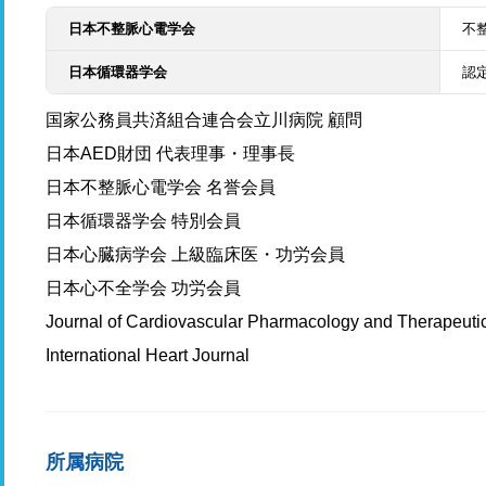
日本不整脈心電学会
不
日本循環器学会
認
国家公務員共済組合連合会立川病院 顧問
日本AED財団 代表理事・理事長
日本不整脈心電学会 名誉会員
日本循環器学会 特別会員
日本心臓病学会 上級臨床医・功労会員
⽇本⼼不全学会 功労会員
Journal of Cardiovascular Pharmacology and Therapeuti
International Heart Journal
所属病院