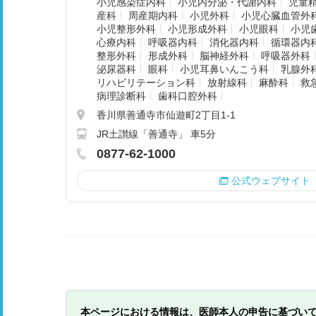
小児感染症内科
小児内分泌・代謝内科
児童
産科
周産期内科
小児外科
小児心臓血管外
小児整形外科
小児形成外科
小児眼科
小児
心療内科
呼吸器内科
消化器内科
循環器内
整形外科
形成外科
脳神経外科
呼吸器外科
泌尿器科
眼科
小児耳鼻いんこう科
乳腺外
リハビリテーション科
放射線科
麻酔科
救
病理診断科
歯科口腔外科
香川県善通寺市仙遊町2丁目1-1
JR土讃線「善通寺」 車5分
0877-62-1000
公式ウェブサイト
本ページにおける情報は、医師本人の申告に基づい