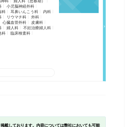
精神科
婦人科（思春期）
科
小児脳神経外科
歯科
耳鼻いんこう科
内科
科
リウマチ科
外科
心臓血管外科
皮膚科
科
婦人科
不妊治療婦人科
急科
臨床検査科
て掲載しております。内容については弊社においても可能