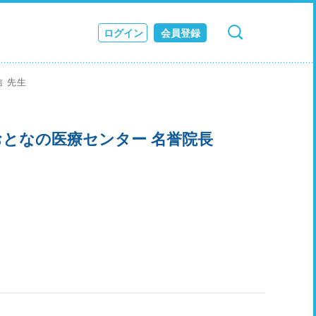
ログイン
会員登録
検索
キャンセル
ス
信 先生
JOURNAL
となの医療センター 名誉院長