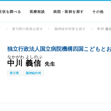
症状を調べる
医療相談
病院・医師を探す
その他
調べる
病院を探す
MNニュー
す
香川県の医師を探す
脳神経外科医を探す
中川 義
調べる
医師を探す
NEWS & 
独立行政法人国立病院機構四国こどもとお
調べる
なかがわ よしのぶ
中川 義信
先生
香川県
脳神経外科