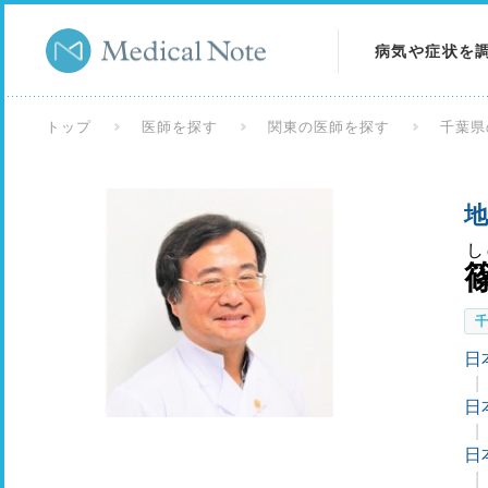
病気や症状を
病気を調べる
トップ
医師を探す
関東の医師を探す
千葉県
症状を調べる
地
検査を調べる
し
日
日
日