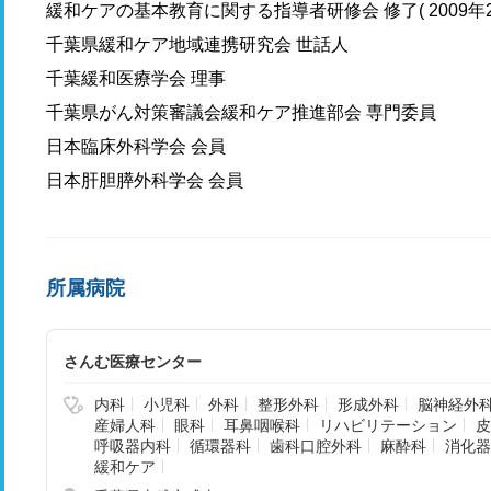
緩和ケアの基本教育に関する指導者研修会 修了( 2009年2
千葉県緩和ケア地域連携研究会 世話人
千葉緩和医療学会 理事
千葉県がん対策審議会緩和ケア推進部会 専門委員
日本臨床外科学会 会員
日本肝胆膵外科学会 会員
所属病院
さんむ医療センター
内科
小児科
外科
整形外科
形成外科
脳神経外
産婦人科
眼科
耳鼻咽喉科
リハビリテーション
皮
呼吸器内科
循環器科
歯科口腔外科
麻酔科
消化器
緩和ケア