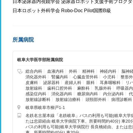
日本泌尿器内視鏡学会 泌尿器ロボット支援手術プロクタ
日本ロボット外科学会 Robo-Doc Pilot国際B級
所属病院
岐阜大学医学部附属病院
総合内科
血液内科
外科
精神科
神経内科
脳神
消化器外科
腎臓内科
心臓血管外科
小児科
整形外
皮膚科
泌尿器科
産婦人科
眼科
耳鼻咽喉科
リ
放射線科
歯科口腔外科
麻酔科
乳腺外科
呼吸器内
感染症内科
消化器内科
糖尿病内科
内分泌内科
代
放射線診断科
放射線治療科
頭頸部外科
病理診断科
岐阜県岐阜市柳戸1-1
名鉄名古屋本線「名鉄岐阜」バスの利用も可能(岐阜大学
たは忠節経由 岐阜大学病院下車、所要時間約40分) 車20
バスの利用も可能(岐阜大学病院行 長良橋経由、または忠
車、所要時間約40分) 車20分