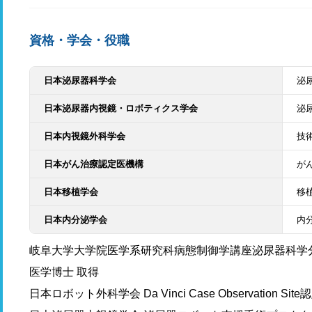
資格・学会・役職
日本泌尿器科学会
泌
日本泌尿器内視鏡・ロボティクス学会
泌
日本内視鏡外科学会
技
日本がん治療認定医機構
が
日本移植学会
移
日本内分泌学会
内
岐阜大学大学院医学系研究科病態制御学講座泌尿器科学分
医学博士 取得
日本ロボット外科学会 Da Vinci Case Observation Sit