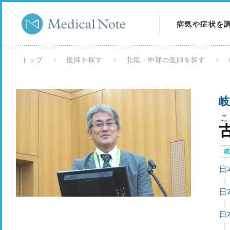
病気や症状を
病気を調べる
トップ
医師を探す
北陸・中部の医師を探す
症状を調べる
岐
検査を調べる
日
日
日