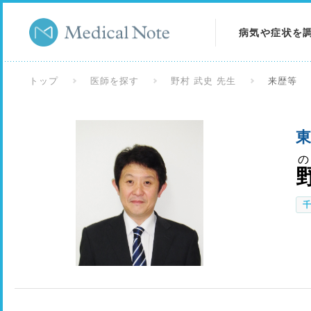
病気や症状を
病気を調べる
トップ
医師を探す
野村 武史 先生
来歴等
症状を調べる
東
検査を調べる