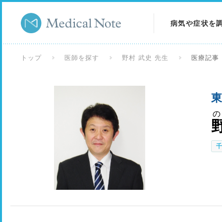
病気や症状を
病気を調べる
トップ
医師を探す
野村 武史 先生
医療記事
症状を調べる
東
検査を調べる