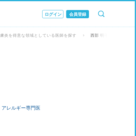
ログイン
会員登録
検索
キャンセル
ス
皮膚炎を得意な領域としている医師を探す
西部 明子 先生
JOURNAL
 アレルギー専門医