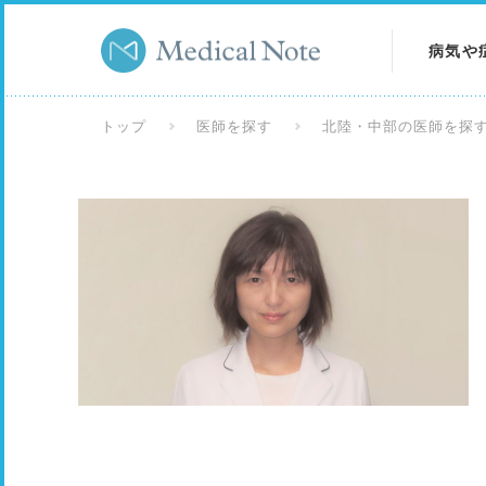
病気や
病気を
トップ
医師を探す
北陸・中部の医師を探
症状を
検査を