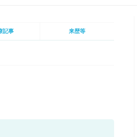
療記事
来歴等