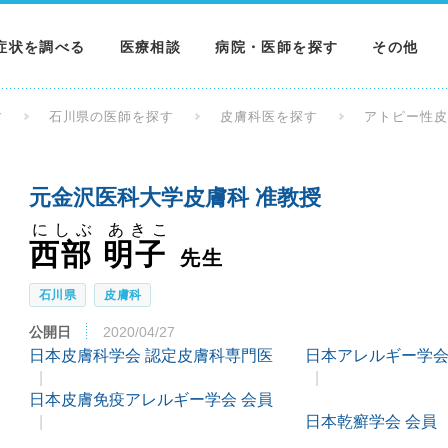
症状を調べる
医療相談
病院・医師を探す
その他
調べる
病院を探す
MNニュー
す
石川県の医師を探す
皮膚科医を探す
アトピー性
調べる
医師を探す
NEWS & 
元金沢医科大学皮膚科 准教授
調べる
にしぶ あきこ
西部 明子
先生
石川県
皮膚科
公開日
2020/04/27
日本皮膚科学会 認定皮膚科専門医
日本アレルギー学会
日本皮膚免疫アレルギー学会 会員
日本乾癬学会 会員