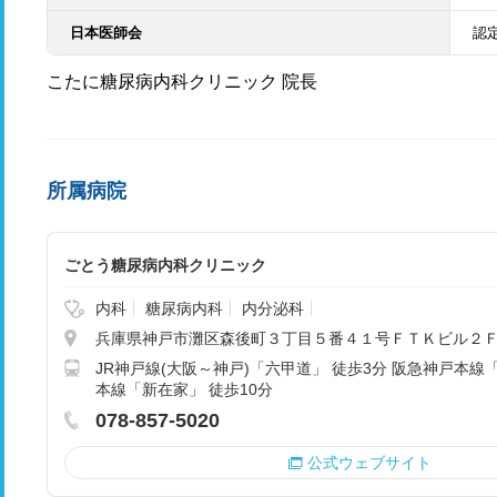
日本医師会
認
こたに糖尿病内科クリニック 院長
所属病院
ごとう糖尿病内科クリニック
内科
糖尿病内科
内分泌科
兵庫県神戸市灘区森後町３丁目５番４１号ＦＴＫビル２
JR神戸線(大阪～神戸)「六甲道」 徒歩3分 阪急神戸本線「
本線「新在家」 徒歩10分
078-857-5020
公式ウェブサイト