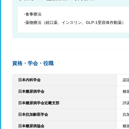
食事療法
薬物療法（経口薬、インスリン、GLP-1受容体作動薬）
資格・学会・役職
日本内科学会
認
日本糖尿病学会
糖
日本糖尿病学会近畿支部
評
日本抗加齢医学会
抗
日本糖尿病協会
糖