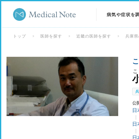
病気や症状を
病気を調べる
トップ
医師を探す
近畿の医師を探す
兵庫県
症状を調べる
こ
検査を調べる
こ
公
日
日
日