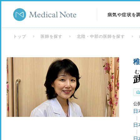
病気や症状を
病気を調べる
トップ
医師を探す
北陸・中部の医師を探す
症状を調べる
稚
検査を調べる
公
日
日
日