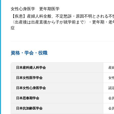
女性心身医学 更年期医学
【疾患】産婦人科全般、不定愁訴・原因不明とされる不
〈出産後は出産直後から子が就学前まで〉・更年期・老
症
資格・学会・役職
日本産科婦人科学会
産
日本女性医学学会
女
日本女性心身医学会
認
日本思春期学会
会
日本抗加齢医学会
会