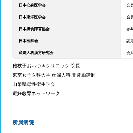
日本心身医学会
会
日本東洋医学会
会
日本摂食障害協会
参
日本医師会
認
産婦人科漢方研究会
会
稚枝子おおつきクリニック 院長
東京女子医科大学 産婦人科 非常勤講師
山梨県母性衛生学会
避妊教育ネットワーク
所属病院