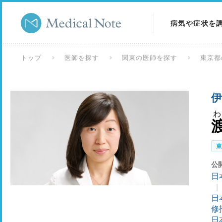
病気や症状を
病気を調べる
トップ
医師を探す
関東の医師を探す
東京都
症状を調べる
伊
検査を調べる
公
日
日
修
日