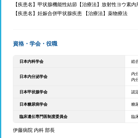
【疾患名】甲状腺機能性結節【治療法】放射性ヨウ素内
【疾患名】妊娠合併甲状腺疾患 【治療法】薬物療法
資格・学会・役職
日本内科学会
総
内
日本内分泌学会
内
日本甲状腺学会
認
日本糖尿病学会
糖
臨床遺伝専門医制度委員会
臨
伊藤病院 内科 部長