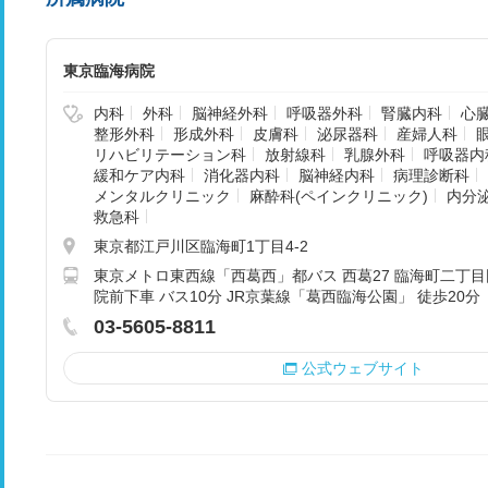
東京臨海病院
内科
外科
脳神経外科
呼吸器外科
腎臓内科
心
整形外科
形成外科
皮膚科
泌尿器科
産婦人科
リハビリテーション科
放射線科
乳腺外科
呼吸器内
緩和ケア内科
消化器内科
脳神経内科
病理診断科
メンタルクリニック
麻酔科(ペインクリニック)
内分
救急科
東京都江戸川区臨海町1丁目4-2
東京メトロ東西線「西葛西」都バス 西葛27 臨海町二丁目
院前下車 バス10分 JR京葉線「葛西臨海公園」 徒歩20分
03-5605-8811
公式ウェブサイト