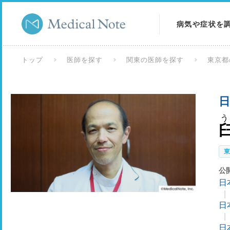
病気や症状を
病気を調べる
トップ
医師を探す
関東の医師を探す
東京都
症状を調べる
日
検査を調べる
公
日
日
日