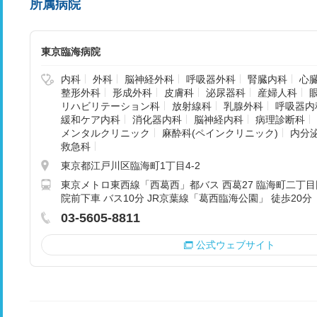
所属病院
東京臨海病院
内科
外科
脳神経外科
呼吸器外科
腎臓内科
心
整形外科
形成外科
皮膚科
泌尿器科
産婦人科
リハビリテーション科
放射線科
乳腺外科
呼吸器内
緩和ケア内科
消化器内科
脳神経内科
病理診断科
メンタルクリニック
麻酔科(ペインクリニック)
内分
救急科
東京都江戸川区臨海町1丁目4-2
東京メトロ東西線「西葛西」都バス 西葛27 臨海町二丁目
院前下車 バス10分 JR京葉線「葛西臨海公園」 徒歩20分
03-5605-8811
公式ウェブサイト