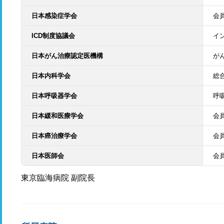
日本感染症学会
会
ICD制度協議会
イ
日本がん治療認定医機構
が
日本内科学会
総
日本呼吸器学会
呼
日本緩和医療学会
会
日本癌治療学会
会
日本医師会
会
東京臨海病院 副院長