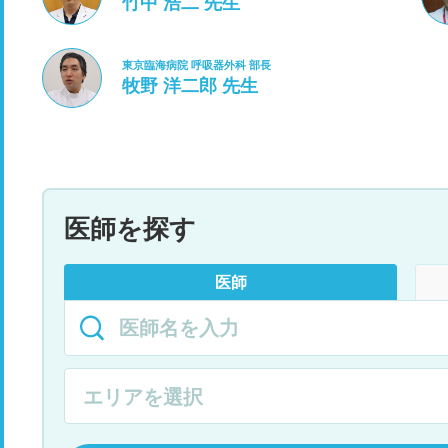
竹中 浩二 先生
東京臨海病院 呼吸器外科 部長
牧野 洋二郎 先生
医師を探す
医師