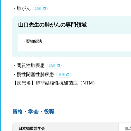
肺がん
詳細
山口先生の肺がんの専門領域
薬物療法
間質性肺疾患
詳細
慢性閉塞性肺疾患
詳細
【疾患名】肺非結核性抗酸菌症（NTM）
資格・学会・役職
日本循環器学会
循