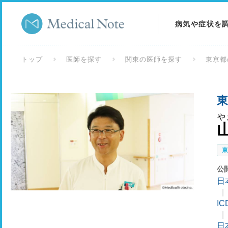
病気や症状を
病気を調べる
トップ
医師を探す
関東の医師を探す
東京都
症状を調べる
東
検査を調べる
や
公
日
I
日