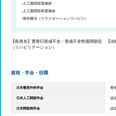
人工股関節置換術
人工股関節再置換術
保存療法（リラクゼーションリハビリ）
【疾患名】寛骨臼形成不全・形成不全性股関節症 【治
（リハビリテーション）
資格・学会・役職
日本整形外科学会
整
日本人工関節学会
認
日本関節病学会
認