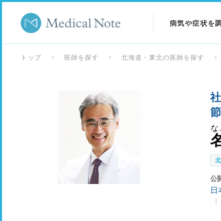
病気や症状を
病気を調べる
トップ
医師を探す
北海道・東北の医師を探す
症状を調べる
社
検査を調べる
な
公
日