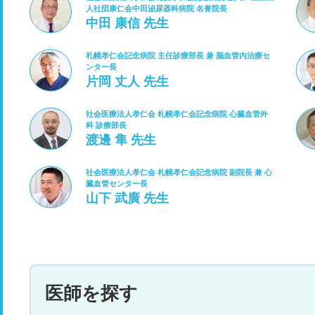
人社団康仁会中田泌尿器科病院 名誉院長
中田 康信 先生
札幌孝仁会記念病院 主任診療部長 兼 脳血管内治療セ
ンター長
片岡 丈人 先生
社会医療法人孝仁会 札幌孝仁会記念病院 心臓血管外
科 診療部長
渡邊 隼 先生
社会医療法人孝仁会 札幌孝仁会記念病院 副院長 兼 心
臓血管センター長
山下 武廣 先生
医師を探す