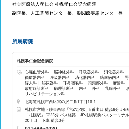
社会医療法人孝仁会 札幌孝仁会記念病院
副院長、人工関節センター長、股関節疾患センター長
所属病院
札幌孝仁会記念病院
心臓血管外科
脳神経外科
呼吸器外科
消化器外科
循環器内科
呼吸器内科
消化器内科
糖尿病内科
腎
婦人科
泌尿器科
耳鼻咽喉科
頭頸部外科
麻酔科
放射線診断科
病理診断科
内科
外科
乳腺外科
リハビリテーション科
北海道札幌市西区宮の沢二条1丁目16-1
札幌市営地下鉄東西線「宮の沢駅」5番出口 徒歩6分 JR函
「札幌駅」 車25分 バス経路：JR札幌駅前バスターミナ
20丁目」下車 徒歩3分
011-665-0020