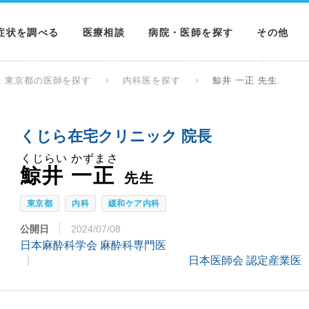
症状を調べる
医療相談
病院・医師を探す
その他
調べる
病院を探す
MNニュー
東京都の医師を探す
内科医を探す
鯨井 一正 先生
調べる
医師を探す
NEWS & 
くじら在宅クリニック 院長
調べる
くじらい かずまさ
鯨井 一正
先生
東京都
内科
緩和ケア内科
公開日
2024/07/08
日本麻酔科学会 麻酔科専門医
日本医師会 認定産業医