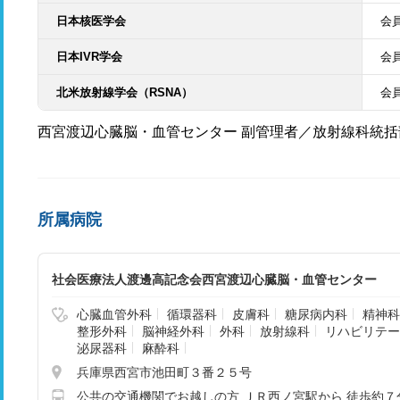
日本核医学会
会
日本IVR学会
会
北米放射線学会（RSNA）
会
西宮渡辺心臓脳・血管センター 副管理者／放射線科統括
所属病院
社会医療法人渡邊高記念会西宮渡辺心臓脳・血管センター
心臓血管外科
循環器科
皮膚科
糖尿病内科
精神科
整形外科
脳神経外科
外科
放射線科
リハビリテー
泌尿器科
麻酔科
兵庫県西宮市池田町３番２５号
公共の交通機関でお越しの方 ＪＲ西ノ宮駅から 徒歩約７