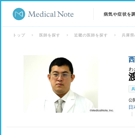
病気や症状を
病気を調べる
トップ
医師を探す
近畿の医師を探す
兵庫県
症状を調べる
西
検査を調べる
わ
公
日