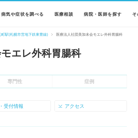
病気や症状を調べる
医療相談
病院・医師を探す
そ
病気を調べる
病院を探す
M
元町駅(札幌市営地下鉄東豊線)
医療法人社団美加未会モエレ外科胃腸科
症状を調べる
医師を探す
N
会モエレ外科胃腸科
検査を調べる
専門性
症例
・受付情報
アクセス