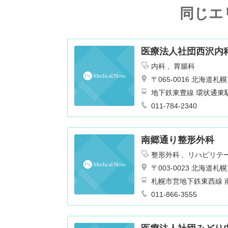
同じエ
医療法人社団西沢内
内科
胃腸科
〒065-0016 北海
地下鉄東豊線 環状通東
011-784-2340
南郷通り整形外科
整形外科
リハビリテ
〒003-0023 北海
札幌市営地下鉄東西線 南
011-866-3555