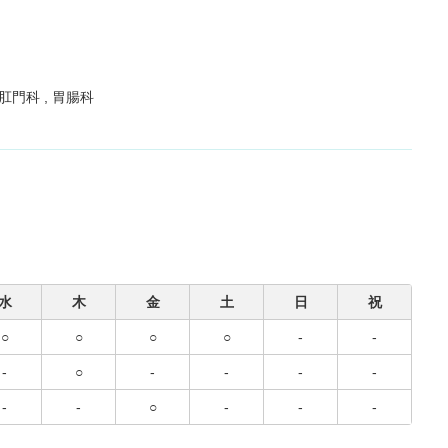
肛門科
胃腸科
水
木
金
土
日
祝
○
○
○
○
-
-
-
○
-
-
-
-
-
-
○
-
-
-