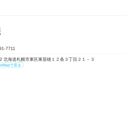
報
91-7711
0812 北海道札幌市東区東苗穂１２条３丁目２１－３
leMapで見る