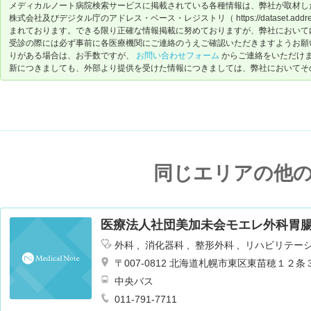
メディカルノート病院検索サービスに掲載されている各種情報は、弊社が取材し
株式会社及びデジタル庁のアドレス・ベース・レジストリ（ https://dataset.address-
まれております。できる限り正確な情報掲載に努めておりますが、弊社において
受診の際には必ず事前に各医療機関にご連絡のうえご確認いただきますようお願
りがある場合は、お手数ですが、
お問い合わせフォーム
からご連絡をいただけ
新につきましても、外部より提供を受けた情報につきましては、弊社においてそ
同じエリアの他
医療法人社団美加未会モエレ外科胃
外科
消化器科
整形外科
リハビリテー
〒007-0812 北海道札幌市東区東苗穂１２
中央バス
011-791-7711