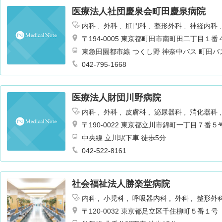
医療法人社団慶泉会町田慶泉病院
内科
外科
肛門科
整形外科
神経内科
ョン
腎臓内科・外科
麻酔科
〒194-0005 東京都町田市南町田二丁目１番
東急田園都市線 つくし野 神奈中バス 町田バ
042-795-1668
医療法人財団川野病院
内科
外科
皮膚科
泌尿器科
消化器科
リテーション
肛門科
神経内科
〒190-0022 東京都立川市錦町一丁目７番５
中央線 立川駅下車 徒歩5分
042-522-8161
社会福祉法人勝楽堂病院
内科
小児科
呼吸器内科
外科
整形外
ギー科
リハビリテーション
乳腺外科
〒120-0032 東京都足立区千住柳町５番１号