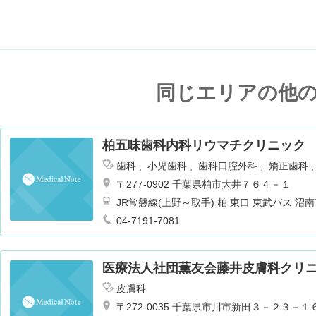
同じエリアの他
柏五味歯科内科リウマチクリニック
歯科
小児歯科
歯科口腔外科
矯正歯科
〒277-0902 千葉県柏市大井７６４－１
JR常磐線(上野～取手) 柏 東口 東武バス
大井下車 徒歩1分 バス15分
04-7191-7081
医療法人社団薫友会藤井皮膚科クリ
皮膚科
〒272-0035 千葉県市川市新田３－２３－１