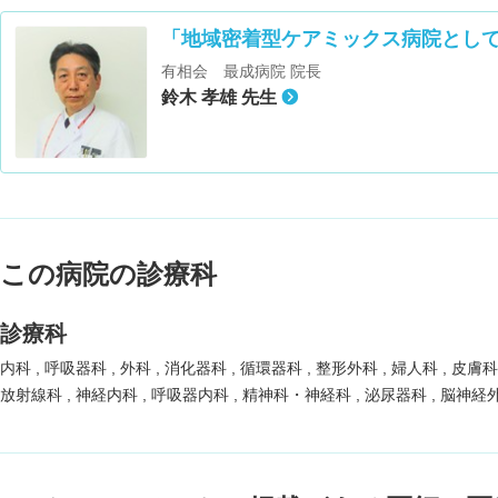
「地域密着型ケアミックス病院とし
有相会 最成病院 院長
鈴木 孝雄 先生
この病院の診療科
診療科
内科
呼吸器科
外科
消化器科
循環器科
整形外科
婦人科
皮膚
放射線科
神経内科
呼吸器内科
精神科・神経科
泌尿器科
脳神経