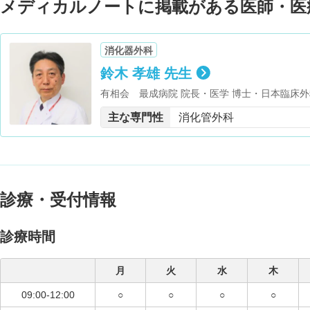
メディカルノートに掲載がある医師・医
消化器外科
鈴木 孝雄 先生
有相会 最成病院 院長・医学 博士・日本臨床外
長
主な専門性
消化管外科
診療・受付情報
診療時間
月
火
水
木
09:00-12:00
○
○
○
○