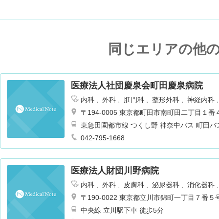
同じエリアの他
医療法人社団慶泉会町田慶泉病院
内科
外科
肛門科
整形外科
神経内科
ョン
腎臓内科・外科
麻酔科
〒194-0005 東京都町田市南町田二丁目１番
東急田園都市線 つくし野 神奈中バス 町田バ
042-795-1668
医療法人財団川野病院
内科
外科
皮膚科
泌尿器科
消化器科
リテーション
肛門科
神経内科
〒190-0022 東京都立川市錦町一丁目７番５
中央線 立川駅下車 徒歩5分