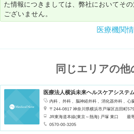
た情報につきましては、弊社においてその
ございません。
医療機関
同じエリアの他
医療法人横浜未来ヘルスケアシステム
内科
外科
脳神経外科
消化器外科
心
皮膚科
泌尿器科
耳鼻咽喉科
リハビ
〒244-0817 神奈川県横浜市戸塚区吉田町579
麻酔科
乳腺外科
循環器内科
JR東海道本線(東京～熱海) 戸塚 東口 
送迎バスも運行あり 徒歩7分
0570-00-3205