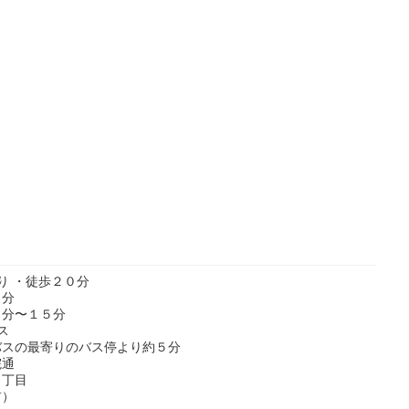
り ・徒歩２０分
７分
０分〜１５分
ス
バスの最寄りのバス停より約５分
院通
７丁目
前）