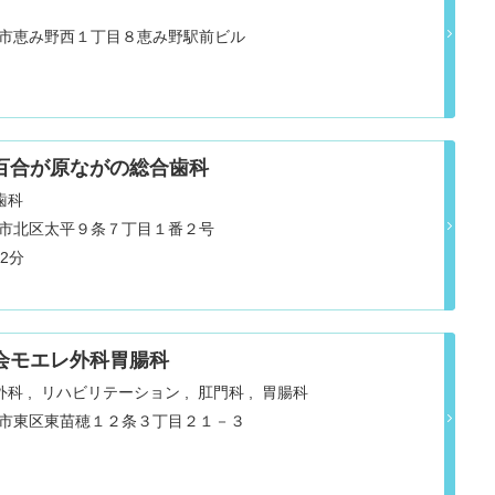
道恵庭市恵み野西１丁目８恵み野駅前ビル
百合が原ながの総合歯科
歯科
道札幌市北区太平９条７丁目１番２号
が原 徒歩2分
会モエレ外科胃腸科
外科
リハビリテーション
肛門科
胃腸科
道札幌市東区東苗穂１２条３丁目２１－３