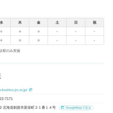
水
木
金
土
日
祝
○
○
○
-
-
-
○
○
○
-
-
-
診察のみ実施
報
.kushiro.jrc.or.jp/
22-7171
8512 北海道釧路市新栄町２１番１４号
GoogleMapで見る