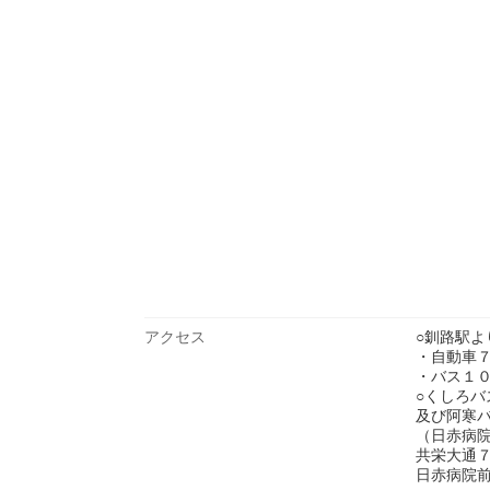
アクセス
○釧路駅よ
・自動車
・バス１
○くしろバ
及び阿寒
（日赤病
共栄大通
日赤病院