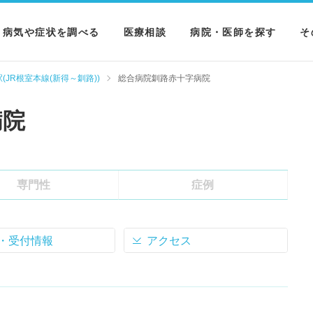
病気や症状を調べる
医療相談
病院・医師を探す
そ
病気を調べる
病院を探す
M
(JR根室本線(新得～釧路))
総合病院釧路赤十字病院
症状を調べる
医師を探す
N
病院
検査を調べる
専門性
症例
・受付情報
アクセス