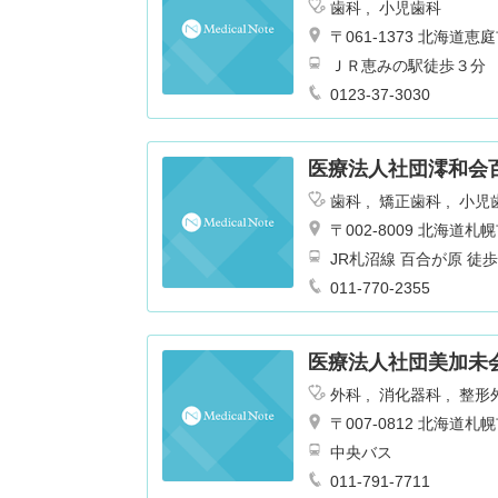
歯科
小児歯科
〒061-1373 北海
ＪＲ恵みの駅徒歩３分
0123-37-3030
医療法人社団澪和会
歯科
矯正歯科
小児
〒002-8009 北海
JR札沼線 百合
011-770-2355
医療法人社団美加未
外科
消化器科
整形
〒007-0812 北海
中央バス
011-791-7711