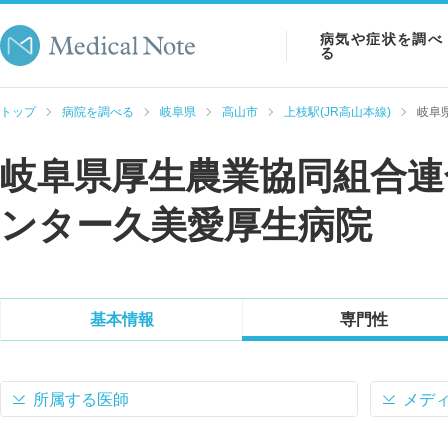
病気や症状を調べ
る
病気を調べる
トップ
病院を調べる
岐阜県
高山市
上枝駅(JR高山本線)
岐阜
症状を調べる
岐阜県厚生農業協同組合連
検査を調べる
ンター久美愛厚生病院
基本情報
専門性
所属する医師
メデ