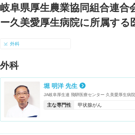
岐阜県厚生農業協同組合連合
ー久美愛厚生病院に所属する
外科
外科
堀 明洋 先生
JA岐阜厚生連 飛騨医療センター 久美愛厚生病
緩和ケア研修会修了 ・厚生労働省医政局長認定
主な専門性
甲状腺がん
協会 副会長・高山市医師会 理事・東海四県農村