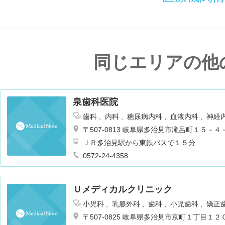
同じエリアの他
泉歯科医院
歯科
内科
糖尿病内科
血液内科
神経
眼科
皮膚科
耳鼻咽喉科
呼吸器内科
〒507-0813 岐阜県多治見市滝呂町１５－４
リウマチ科
消化器科
腎臓内科・外科
ＪＲ多治見駅から東鉄バスで１５分
科
脳神経外科
麻酔科
小児科
新生児
0572-24-4358
Ｕメディカルクリニック
小児科
乳腺外科
歯科
小児歯科
矯正
〒507-0825 岐阜県多治見市京町１丁目１