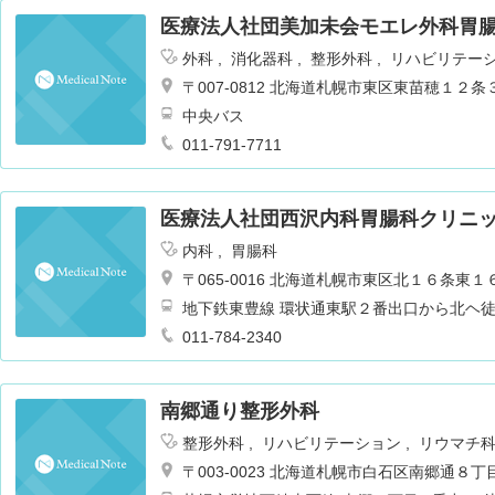
医療法人社団美加未会モエレ外科胃
外科
消化器科
整形外科
リハビリテー
〒007-0812 北海道札幌市東区東苗穂１２
中央バス
011-791-7711
医療法人社団西沢内科胃腸科クリニ
内科
胃腸科
〒065-0016 北海道札幌市東区北１６条
地下鉄東豊線 環状通東駅２番出口から北ヘ
011-784-2340
南郷通り整形外科
整形外科
リハビリテーション
リウマチ
〒003-0023 北海道札幌市白石区南郷通８