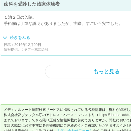
歯科を受診した治療体験者
１泊２日の入院。
手術前は丁寧な説明がありましたが、実際、すごい不安でした。
いざ、手術室にはいったら、
続きをみる
「３回深呼吸してくださ～い。」といわれ、
投稿：2016年12月09日
２回深呼吸したあたりに
情報提供元 : ヤフー株式会社
「あと、３０秒で眠りま～す」といわれ、
そんなバカな！？と思っていたら、
次の瞬間、大きな手をたたく音が２回鳴り
もっと見る
「○○さん起きてください～！」
といわれ、手術は終わっていた…。
手術時間は親しらず２本抜くのに、３０ほどだったようです。
まったく、手術したことわからなかった。
術後３日後に腫れがピークになるかも？と説明を受けていましたが、
メディカルノート病院検索サービスに掲載されている各種情報は、弊社が取材し
株式会社及びデジタル庁のアドレス・ベース・レジストリ（ https://dataset.address-
それほど腫れず、痛み止めも使う必要はありませんでした。
まれております。できる限り正確な情報掲載に努めておりますが、弊社において
受診の際には必ず事前に各医療機関にご連絡のうえご確認いただきますようお願
腫れた部分が青あざになって変色するという話も聞きましたが、まっ
りがある場合は、お手数ですが、
お問い合わせフォーム
からご連絡をいただけ