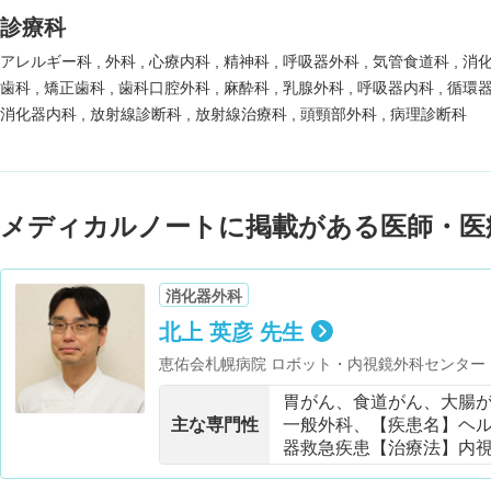
診療科
アレルギー科
外科
心療内科
精神科
呼吸器外科
気管食道科
消
歯科
矯正歯科
歯科口腔外科
麻酔科
乳腺外科
呼吸器内科
循環
消化器内科
放射線診断科
放射線治療科
頭頸部外科
病理診断科
メディカルノートに掲載がある医師・医
消化器外科
北上 英彦 先生
恵佑会札幌病院 ロボット・内視鏡外科センター 
臨床准教授・麻酔科標榜医
胃がん、食道がん、大腸
主な専門性
一般外科、【疾患名】ヘ
器救急疾患【治療法】内