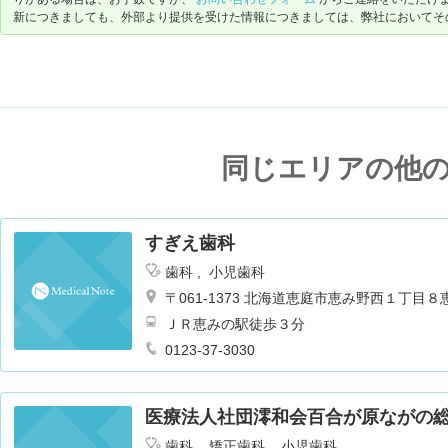
新につきましても、外部より提供を受けた情報につきましては、弊社においてそ
手術前後、痛みはほとんどなく、とても信頼できます。
待ち時間は予約制なので、それほどイライラするほど待つことはあり
先生方も看護師さんも、事務や各検査受付の方もとても感じがいいで
同じエリアの他
すぎえ歯科
歯科
小児歯科
〒061-1373 北海道恵庭市恵み野西１丁目
ＪＲ恵みの駅徒歩３分
0123-37-3030
医療法人社団澪和会百合が原ながの
歯科
矯正歯科
小児歯科