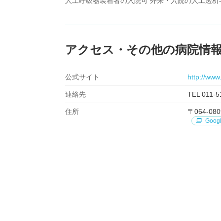
人工呼吸器装着者の入院可 外来・入院の人工透析
アクセス・その他の病院情
公式サイト
http://www
連絡先
TEL 011-5
住所
〒064-
Goog