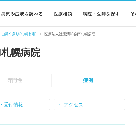
病気や症状を調べる
医療相談
病院・医師を探す
そ
病気を調べる
病院を探す
M
山鼻９条駅(札幌市電)
医療法人社団清和会南札幌病院
症状を調べる
医師を探す
N
南札幌病院
検査を調べる
専門性
症例
・受付情報
アクセス