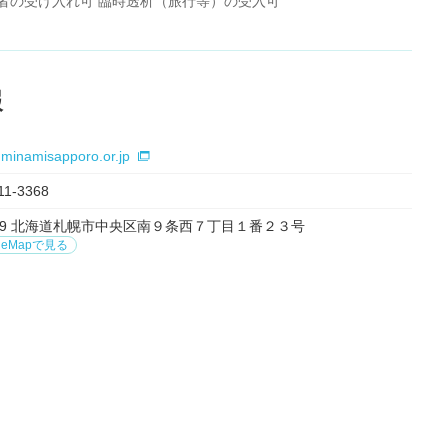
者の受け入れ可 臨時透析（旅行等）の受入可
報
.minamisapporo.or.jp
11-3368
0809 北海道札幌市中央区南９条西７丁目１番２３号
leMapで見る