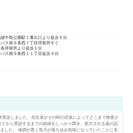
北線中島公園駅１番出口より徒歩５分
道バス南９条西７丁目停留所すぐ
９条停留所より徒歩１分
つバス南９条西１１丁目徒歩４分
来受診しました。先生達がその時の症状によってどこまで検査が
出てから受診するまでの経緯をしっかり聞き、処方される薬の説
きました。 体調が悪く気力が落ち込み気味になっていたことに先