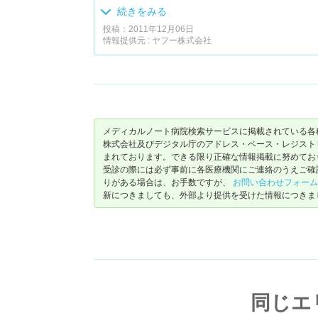
生が気付いて明るく元気づけてくれたことが有
続きをみる
投稿：2011年12月06日
情報提供元 : ヤフー株式会社
メディカルノート病院検索サービスに掲載されている各
株式会社及びデジタル庁のアドレス・ベース・レジストリ（ https://
まれております。できる限り正確な情報掲載に努めてお
受診の際には必ず事前に各医療機関にご連絡のうえご確
りがある場合は、お手数ですが、
お問い合わせフォーム
新につきましても、外部より提供を受けた情報につきま
同じエ