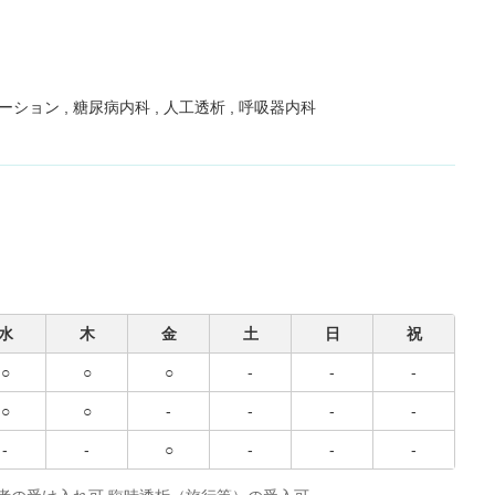
テーション
糖尿病内科
人工透析
呼吸器内科
水
木
金
土
日
祝
○
○
○
-
-
-
○
○
-
-
-
-
-
-
○
-
-
-