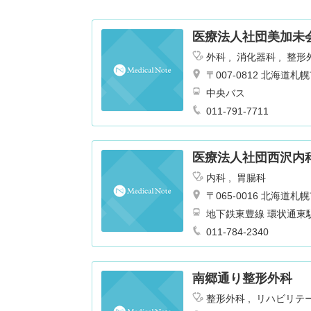
医療法人社団美加未
外科
消化器科
整形
〒007-0812 北海
中央バス
011-791-7711
医療法人社団西沢内
内科
胃腸科
〒065-0016 北海
地下鉄東豊線 環状通東
011-784-2340
南郷通り整形外科
整形外科
リハビリテ