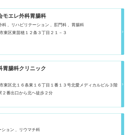
会モエレ外科胃腸科
外科
リハビリテーション
肛門科
胃腸科
道札幌市東区東苗穂１２条３丁目２１－３
科胃腸科クリニック
道札幌市東区北１６条東１６丁目１番１３号北愛メディカルビル３階
駅２番出口から北ヘ徒歩２分
ーション
リウマチ科