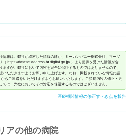
難かったです。
種情報は、弊社が取材した情報のほか、ミーカンパニー株式会社、マーソ
dataset.address-br.digital.go.jp/ ）より提供を受けた情報が含
りますが、弊社において内容を完全に保証するものではありませんので、
認いただきますようお願い申し上げます。なお、掲載されている情報に誤
からご連絡をいただけますようお願いいたします。ご指摘内容の修正・更
しては、弊社においてその対応を保証するものではございません。
医療機関情報の修正すべき点を報告
リアの他の病院