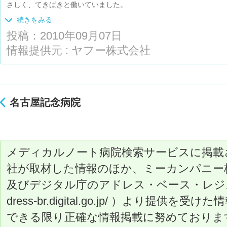
さしく、てきぱきと働いていました。
病棟のスタッフはベッド回りのカーテンを開けるとき、「失礼します
続きをみる
声かけてくれました。着替える必要があるときは「男性の看護師に代
投稿：2010年09月07日
バシーをとても大切にしてくれていると感じました。
病院は忙しい職場のはずなのに、全体的にカリカリした雰囲気がなく
情報提供元 : ヤフー株式会社
手術を受けるために個人医院で紹介状を書いてもらうとき、「近いか
したが、本当によかったと思います。
名古屋記念病院
メディカルノート病院検索サービスに掲載
社が取材した情報のほか、ミーカンパニー
及びデジタル庁のアドレス・ベース・レジストリ（ ht
dress-br.digital.go.jp/ ）より提
できる限り正確な情報掲載に努めておりま