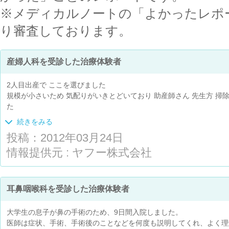
※メディカルノートの「よかったレポ
り審査しております。
産婦人科を受診した治療体験者
2人目出産で ここを選びました
規模が小さいため 気配りがいきとどいており 助産師さん 先生方 
た
設備はそれなりですが 出産の場合個室優先で まず集団部屋になる
続きをみる
す
投稿：2012年03月24日
1人目はﾌﾙﾐﾙｸでしたが おかげさまで2人目は完全母乳になりました♪
情報提供元 : ヤフー株式会社
耳鼻咽喉科を受診した治療体験者
大学生の息子が鼻の手術のため、9日間入院しました。
医師は症状、手術、手術後のことなどを何度も説明してくれ、よく理