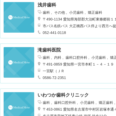
浅井歯科
歯科
その他
小児歯科
矯正歯科
〒490-1134 愛知県海部郡大治町東條郷前
市バス名鉄バス 大正橋西バス停より西方へ
052-441-0118
滝歯科医院
歯科
内科
歯科口腔外科
小児歯科
矯
〒491-0859 愛知県一宮市本町１－４－１９
一宮駅（ＪＲ
0586-72-2351
いわつか歯科クリニック
歯科
歯科口腔外科
小児歯科
矯正歯科
〒453-0861 愛知県名古屋市中村区岩塚本