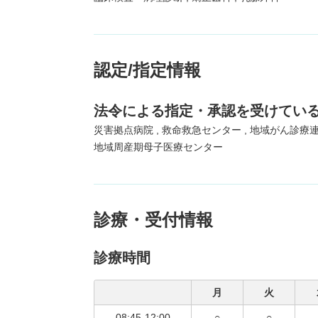
認定/指定情報
法令による指定・承認を受けてい
災害拠点病院
救命救急センター
地域がん診療
地域周産期母子医療センター
診療・受付情報
診療時間
月
火
08:45-12:00
○
○