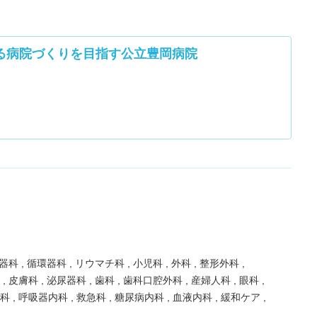
る病院づくりを目指す公立豊岡病院
器科
循環器科
リウマチ科
小児科
外科
整形外科
科
皮膚科
泌尿器科
歯科
歯科口腔外科
産婦人科
眼科
線科
呼吸器内科
救急科
糖尿病内科
血液内科
緩和ケア