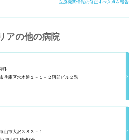
医療機関情報の修正すべき点を報告
リアの他の病院
歯科
県神戸市兵庫区水木通１－１－２阿部ビル２階
丹波篠山市大沢３８３－１
福知山線(篠山口～福知山) 篠山口 徒歩5分