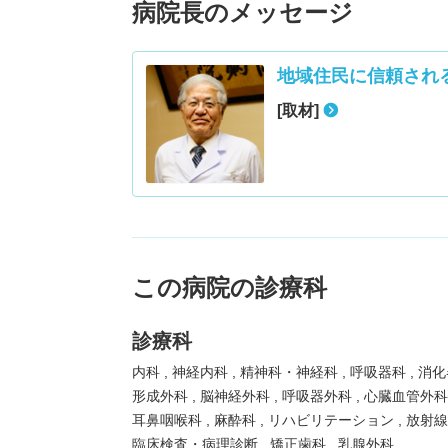
病院長のメッセージ
地域住民に信頼され
[取材]
この病院の診療科
診療科
内科
神経内科
精神科・神経科
呼吸器科
消化
形成外科
脳神経外科
呼吸器外科
心臓血管外
耳鼻咽喉科
麻酔科
リハビリテーション
放射
臨床検査・病理診断
矯正歯科
乳腺外科