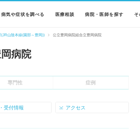
病気や症状を調べる
医療相談
病院・医師を探す
そ
病気を調べる
病院を探す
M
(JR山陰本線(園部～豊岡))
公立豊岡病院組合立豊岡病院
症状を調べる
医師を探す
N
豊岡病院
検査を調べる
専門性
症例
・受付情報
アクセス