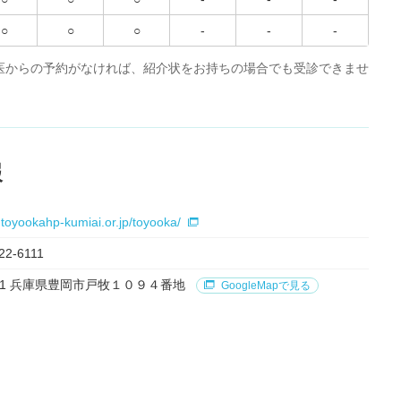
○
○
○
-
-
-
医からの予約がなければ、紹介状をお持ちの場合でも受診できませ
報
.toyookahp-kumiai.or.jp/toyooka/
22-6111
8501 兵庫県豊岡市戸牧１０９４番地
GoogleMapで見る