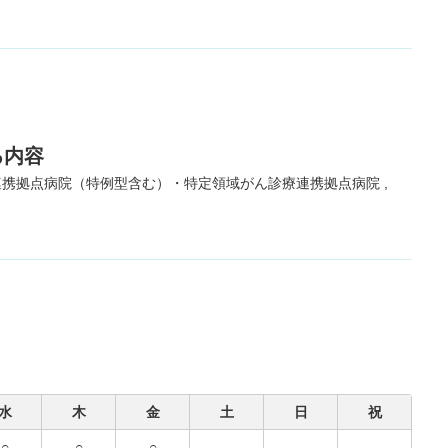
る内容
連携拠点病院（特例型含む）・特定領域がん診療連携拠点病院
水
木
金
土
日
祝
○
○
○
-
-
-