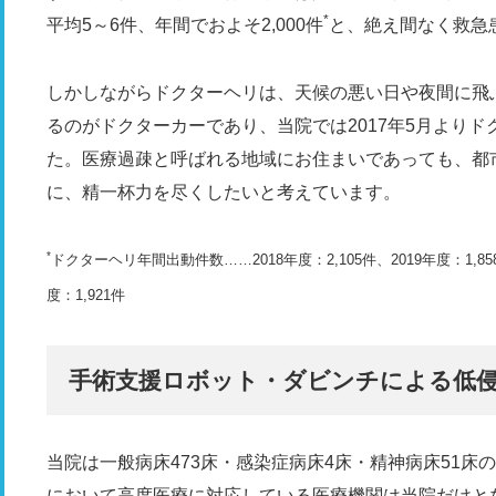
*
平均5～6件、年間でおよそ2,000件
と、絶え間なく救急
しかしながらドクターヘリは、天候の悪い日や夜間に飛
るのがドクターカーであり、当院では2017年5月よりド
た。医療過疎と呼ばれる地域にお住まいであっても、都
に、精一杯力を尽くしたいと考えています。
*
ドクターヘリ年間出動件数……2018年度：2,105件、2019年度：1,858件
度：1,921件
手術支援ロボット・ダビンチによる低
当院は一般病床473床・感染症病床4床・精神病床51床
において高度医療に対応している医療機関は当院だけと