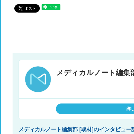
詳
メディカルノート編集部 [取材]のインタビ