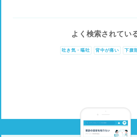
よく検索されてい
吐き気・嘔吐
背中が痛い
下腹