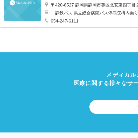
血液内科
外科
呼吸器外科
産婦人科
〒420-8527 静岡県静岡市葵区北安東四丁
眼科
皮膚科
臨床検査・病理診断
形
・静鉄バス 県立総合病院バス停病院構内乗
救急科
循環器科
腎臓内科・外科
糖
科
腫瘍内科・外科
耳鼻咽喉科
乳腺外
054-247-6111
メディカル
医療に関する様々なサ