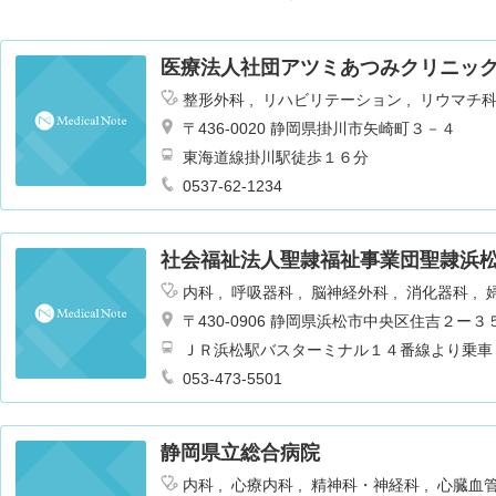
医療法人社団アツミあつみクリニッ
整形外科
リハビリテーション
リウマチ
〒436-0020 静岡県掛川市矢崎町３－４
東海道線掛川駅徒歩１６分
0537-62-1234
社会福祉法人聖隷福祉事業団聖隷浜
ンター
内科
呼吸器科
脳神経外科
消化器科
〒430-0906 静岡県浜松市中央区住吉２ー３
ＪＲ浜松駅バスターミナル１４番線より乗車
053-473-5501
静岡県立総合病院
内科
心療内科
精神科・神経科
心臓血