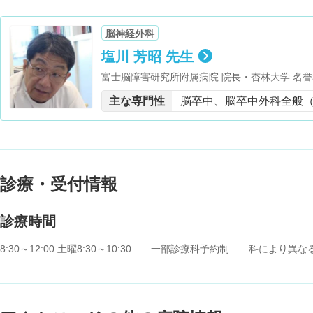
脳神経外科
塩川 芳昭 先生
富士脳障害研究所附属病院 院長・杏林大学 名誉
専門医・厚生労働省 死体解剖資格・日本脳神経
主な専門性
脳卒中、脳卒中外科全般
本脳卒中の外科学会 理事／2017年会長・日本脳
長・日本脳ドック学会 理事／2011年会長・スパ
マウント富士ワークショップ 運営委員／事務局長
脳神経外科学会 事務局長
診療・受付情報
診療時間
8:30～12:00 土曜8:30～10:30 一部診療科予約制 科により