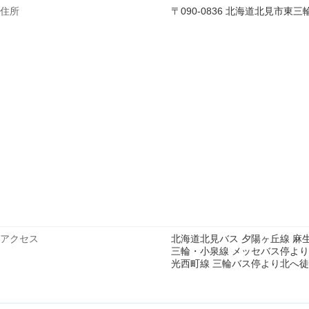
住所
〒090-0836 北海道北見市
アクセス
北海道北見バス 夕陽ヶ丘線 麻
三輪・小泉線 メッセバス停よ
光西町線 三輪バス停より北へ