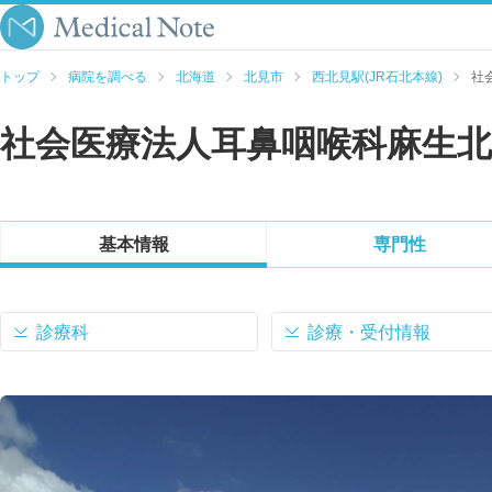
トップ
病院を調べる
北海道
北見市
西北見駅(JR石北本線)
社
社会医療法人耳鼻咽喉科麻生北
基本情報
専門性
診療科
診療・受付情報