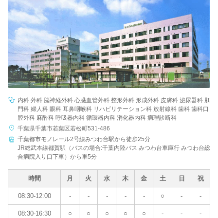
病院名
条件を変更する
内科 外科 脳神経外科 心臓血管外科 整形外科 形成外科 皮膚科 泌尿器科 肛
門科 婦人科 眼科 耳鼻咽喉科 リハビリテーション科 放射線科 歯科 歯科口
腔外科 麻酔科 呼吸器内科 循環器内科 消化器内科 病理診断科
千葉県千葉市若葉区若松町531-486
千葉都市モノレール2号線みつわ台駅から徒歩25分
JR総武本線都賀駅（バスの場合:千葉内陸バス みつわ台車庫行 みつわ台総
合病院入り口下車）から車5分
時間
月
火
水
木
金
土
日
祝
08:30-12:00
-
-
-
-
-
○
-
-
08:30-16:30
○
○
○
○
○
-
-
-