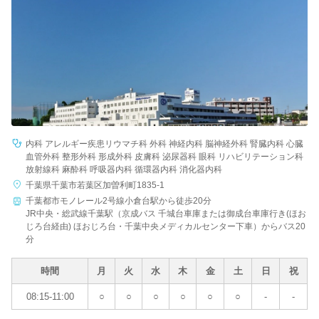
内科 アレルギー疾患リウマチ科 外科 神経内科 脳神経外科 腎臓内科 心臓
血管外科 整形外科 形成外科 皮膚科 泌尿器科 眼科 リハビリテーション科
放射線科 麻酔科 呼吸器内科 循環器内科 消化器内科
千葉県千葉市若葉区加曽利町1835-1
千葉都市モノレール2号線小倉台駅から徒歩20分
JR中央・総武線千葉駅（京成バス 千城台車庫または御成台車庫行き(ほお
じろ台経由) ほおじろ台・千葉中央メディカルセンター下車）からバス20
分
時間
月
火
水
木
金
土
日
祝
08:15-11:00
○
○
○
○
○
○
-
-