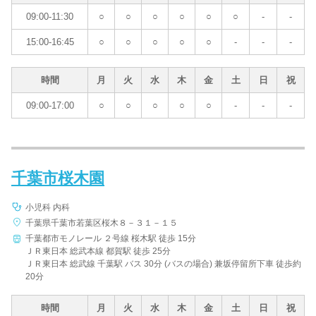
09:00-11:30
○
○
○
○
○
○
-
-
15:00-16:45
○
○
○
○
○
-
-
-
時間
月
火
水
木
金
土
日
祝
09:00-17:00
○
○
○
○
○
-
-
-
千葉市桜木園
小児科 内科
千葉県千葉市若葉区桜木８－３１－１５
千葉都市モノレール ２号線 桜木駅 徒歩 15分
ＪＲ東日本 総武本線 都賀駅 徒歩 25分
ＪＲ東日本 総武線 千葉駅 バス 30分 (バスの場合) 兼坂停留所下車 徒歩約
20分
時間
月
火
水
木
金
土
日
祝