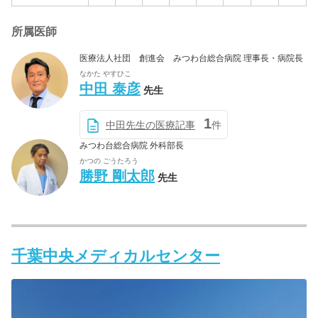
所属医師
医療法人社団 創進会 みつわ台総合病院 理事長・病院長
なかた やすひこ
中田 泰彦
先生
1
中田先生の医療記事
件
みつわ台総合病院 外科部長
かつの ごうたろう
勝野 剛太郎
先生
千葉中央メディカルセンター