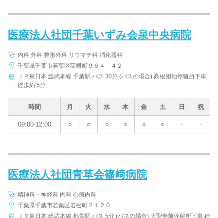
医療法人社団千葉いずみ会泉中央病院
内科 外科 整形外科 リウマチ科 消化器科
千葉県千葉市若葉区高根町９６４－４２
ＪＲ東日本 総武本線 千葉駅 バス 30分 (バスの場合) 高根団地停留所下車
徒歩約 5分
時間
月
火
水
木
金
土
日
祝
09:00-12:00
○
○
○
○
○
○
-
-
医療法人社団青草会篠﨑病院
精神科・神経科 内科 心療内科
千葉県千葉市若葉区若松町２１２０
ＪＲ東日本 総武本線 都賀駅 バス 5分 (バスの場合) 大聖寺前停留所下車 徒