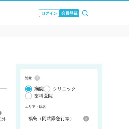
ログイン
会員登録
ュース
& JOURNAL
対象
病院
クリニック
歯科医院
エリア・駅名
神
児外
・