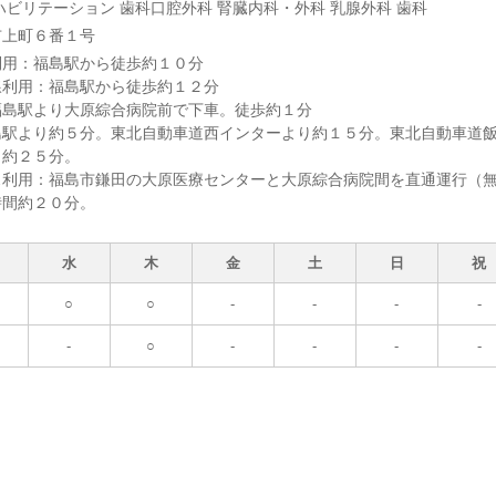
ハビリテーション 歯科口腔外科 腎臓内科・外科 乳腺外科 歯科
市上町６番１号
利用：福島駅から徒歩約１０分
線利用：福島駅から徒歩約１２分
福島駅より大原綜合病院前で下車。徒歩約１分
島駅より約５分。東北自動車道西インターより約１５分。東北自動車道
り約２５分。
ス利用：福島市鎌田の大原医療センターと大原綜合病院間を直通運行（
時間約２０分。
水
木
金
土
日
祝
○
○
-
-
-
-
-
○
-
-
-
-