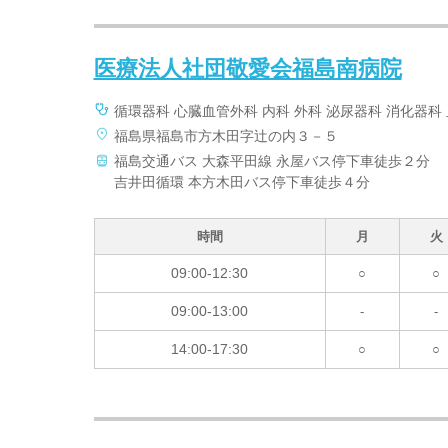
医療法人社団敬愛会福島南病院
循環器科 心臓血管外科 内科 外科 泌尿器科 消化器科
福島県福島市方木田字辻の内３－５
福島交通バス 大森平田線 永屋バス停下車徒歩２分
吉井田循環 本方木田バス停下車徒歩４分
時間
月
火
09:00-12:30
○
○
09:00-13:00
-
-
14:00-17:30
○
○