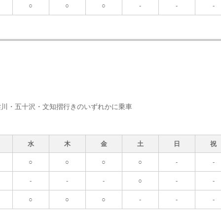
○
○
○
-
-
-
梁川・五十沢・文知摺行きのいずれかに乗車
水
木
金
土
日
祝
○
○
○
○
-
-
-
-
-
○
-
-
○
○
○
-
-
-