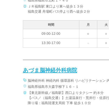
福島県福島市北町１－４０
ＪＲ福島駅 東口より東へ徒歩１３分
福島交通 舟場町バス停より西へ徒歩２分
時間
月
火
09:00-12:00
○
○
13:30-17:00
-
○
あづま脳神経外科病院
脳神経外科 神経内科 循環器科 リハビリテーション 内
福島県福島市大森字柳下１６－１
【東北新幹線／福島駅】西口よりタクシー 約８分
【バス／（福島交通）】土湯温泉行・荒井行・佐原
降り場：福島陸運支局前 下車 徒歩１０分