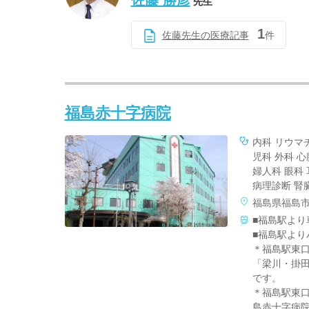
佐藤 勝彦
先生
1
佐藤先生の医療記事
件
福島赤十字病院
内科 リウマ
児科 外科 
婦人科 眼科
病理診断 腎
福島県福島
■福島駅より
■福島駅より
＊福島駅東
「梁川・掛
です。
＊福島駅東
島赤十字病