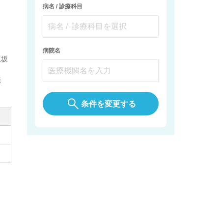
病名 / 診療科目
病院名
飯坂
無
条件を変更する