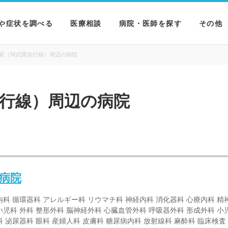
や症状を調べる
医療相談
病院・医師を探す
その他
を調べる
病院を探す
MNニ
駅（阿武隈急行線）周辺の病院
を調べる
医師を探す
NEWS 
行線）周辺の病院
を調べる
病院
内科 循環器科 アレルギー科 リウマチ科 神経内科 消化器科 心療内科 精
小児科 外科 整形外科 脳神経外科 心臓血管外科 呼吸器外科 形成外科 小
科 泌尿器科 眼科 産婦人科 皮膚科 糖尿病内科 放射線科 麻酔科 臨床検査