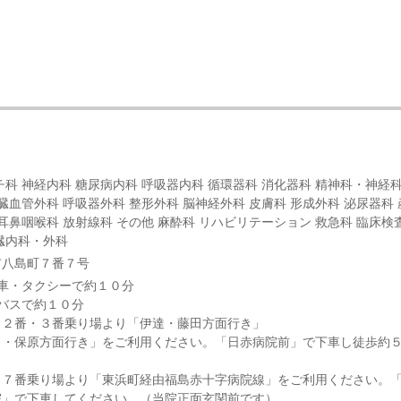
チ科 神経内科 糖尿病内科 呼吸器内科 循環器科 消化器科 精神科・神経科
心臓血管外科 呼吸器外科 整形外科 脳神経外科 皮膚科 形成外科 泌尿器科 
 耳鼻咽喉科 放射線科 その他 麻酔科 リハビリテーション 救急科 臨床検
臓内科・外科
市八島町７番７号
車・タクシーで約１０分
バスで約１０分
口２番・３番乗り場より「伊達・藤田方面行き」
田・保原方面行き」をご利用ください。「日赤病院前」で下車し徒歩約
口７番乗り場より「東浜町経由福島赤十字病院線」をご利用ください。
院」で下車してください。（当院正面玄関前です）