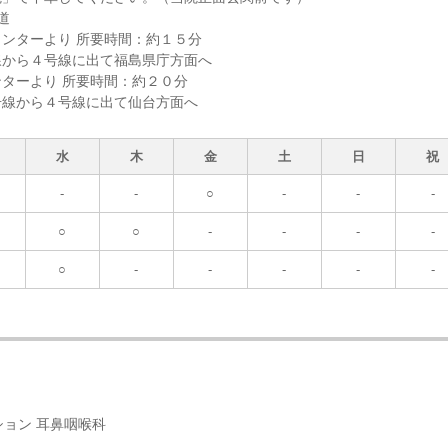
道
ンターより 所要時間：約１５分
線から４号線に出て福島県庁方面へ
ターより 所要時間：約２０分
号線から４号線に出て仙台方面へ
水
木
金
土
日
祝
-
-
○
-
-
-
○
○
-
-
-
-
○
-
-
-
-
-
ション 耳鼻咽喉科