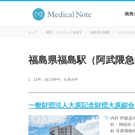
病気
病気
トップ
病院・クリニックを探す
福島県の病院
福島県福島
症状
福島県福島駅（阿武隈急
検査
1 - 12件（全12件中）を表示中
一般財団法人大原記念財団大原綜合
内科 呼吸器
科・神経科 
科 耳鼻咽喉