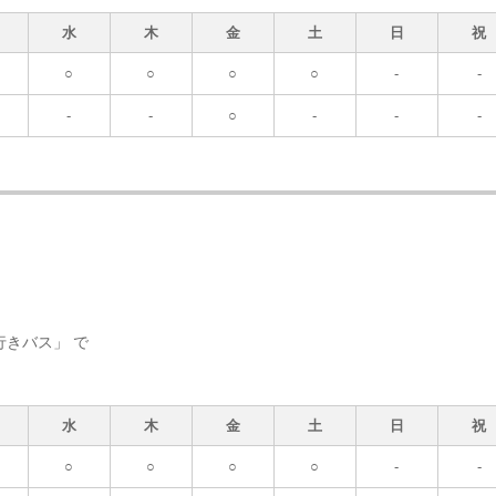
水
木
金
土
日
祝
○
○
○
○
-
-
-
-
○
-
-
-
きバス」 で
水
木
金
土
日
祝
○
○
○
○
-
-