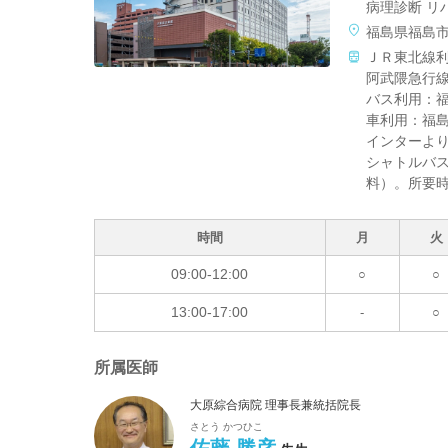
病理診断 リ
福島県福島
ＪＲ東北線
阿武隈急行
バス利用：
車利用：福
インターよ
シャトルバ
料）。所要
時間
月
火
09:00-12:00
○
○
13:00-17:00
-
○
所属医師
大原綜合病院 理事長兼統括院長
さとう かつひこ