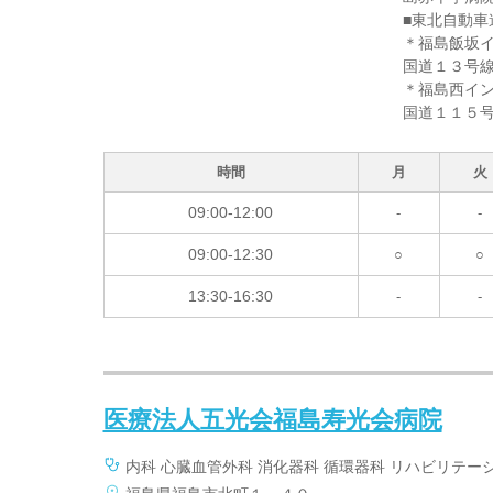
■東北自動車
＊福島飯坂イ
国道１３号
＊福島西イン
国道１１５
時間
月
火
09:00-12:00
-
-
09:00-12:30
○
○
13:30-16:30
-
-
医療法人五光会福島寿光会病院
内科 心臓血管外科 消化器科 循環器科 リハビリテー