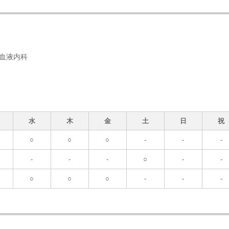
 血液内科
水
木
金
土
日
祝
○
○
○
-
-
-
-
-
-
○
-
-
○
○
○
-
-
-