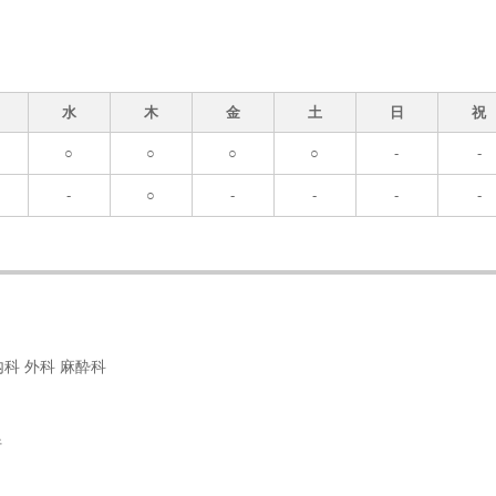
水
木
金
土
日
祝
○
○
○
○
-
-
-
○
-
-
-
-
科 外科 麻酔科
行