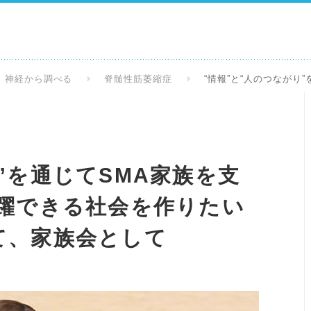
神経から調べる
脊髄性筋萎縮症
“情報”と“人のつなが
”を通じてSMA家族を支
活躍できる社会を作りたい
て、家族会として