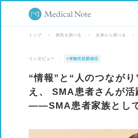
トップ
病気を調べる
全身から調べる
インタビュー
#脊髄性筋萎縮症
“情報”と“人のつながり
え、 SMA患者さんが
——SMA患者家族とし