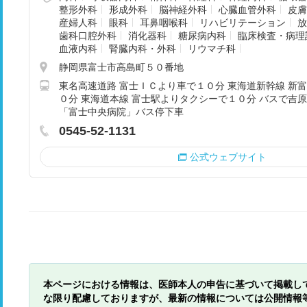
整形外科
形成外科
脳神経外科
心臓血管外科
皮膚
産婦人科
眼科
耳鼻咽喉科
リハビリテーション
放
歯科口腔外科
消化器科
糖尿病内科
臨床検査・病理
血液内科
腎臓内科・外科
リウマチ科
静岡県富士市高島町５０番地
東名高速道路 富士ＩＣより車で１０分 東海道新幹線 新
０分 東海道本線 富士駅よりタクシーで１０分 バスで吉
「富士中央病院」バス停下車
0545-52-1131
公式ウェブサイト
本ページにおける情報は、医師本人の申告に基づいて掲載し
な限り配慮しておりますが、最新の情報については公開情報