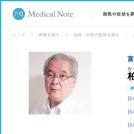
病気や症状を
病気を調べる
トップ
医師を探す
北陸・中部の医師を探す
症状を調べる
富
検査を調べる
か
日
日
日