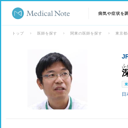
病気や症状を
病気を調べる
トップ
医師を探す
関東の医師を探す
東京都
症状を調べる
J
検査を調べる
ふ
日