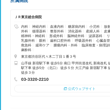
所属病院
ＪＲ東京総合病院
内科
神経内科
血液内科
糖尿病内科
小児科
放
外科
循環器科
整形外科
消化器科
産婦人科
皮
精神科・神経科
形成外科
脳神経外科
泌尿器科
リ
乳腺外科
眼科
歯科口腔外科
呼吸器外科
心臓血管
救急科
緩和ケア
腫瘍内科・外科
臨床検査・病理診
麻酔科
東京都渋谷区代々木二丁目１番３号
山手線 新宿駅下車 徒歩5分 南口 甲州街道改札 新南改札 
駅下車 徒歩5分 （北口） 徒歩５分 大江戸線 新宿駅下車 
徒歩３分
03-3320-2210
公式ウェブサイト