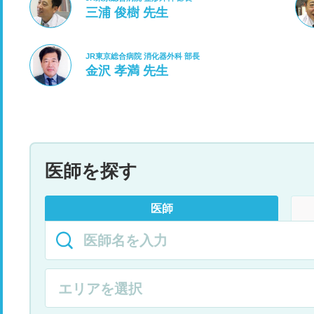
三浦 俊樹 先生
JR東京総合病院 消化器外科 部長
金沢 孝満 先生
医師を探す
医師