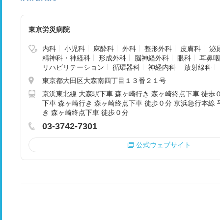
東京労災病院
内科
小児科
麻酔科
外科
整形外科
皮膚科
泌
精神科・神経科
形成外科
脳神経外科
眼科
耳鼻咽
リハビリテーション
循環器科
神経内科
放射線科
東京都大田区大森南四丁目１３番２１号
京浜東北線 大森駅下車 森ヶ崎行き 森ヶ崎終点下車 徒歩
下車 森ヶ崎行き 森ヶ崎終点下車 徒歩０分 京浜急行本線
き 森ヶ崎終点下車 徒歩０分
03-3742-7301
公式ウェブサイト