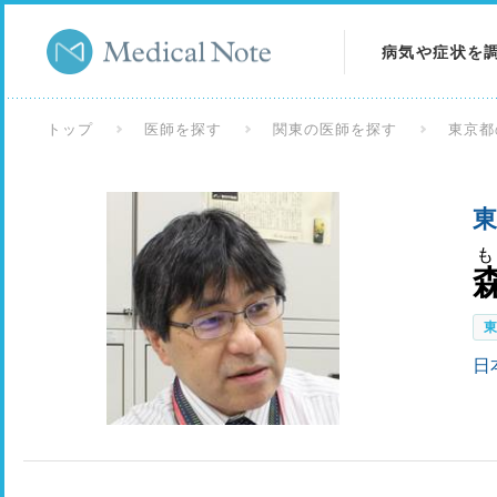
病気や症状を
病気を調べる
トップ
医師を探す
関東の医師を探す
東京都
症状を調べる
東
検査を調べる
日