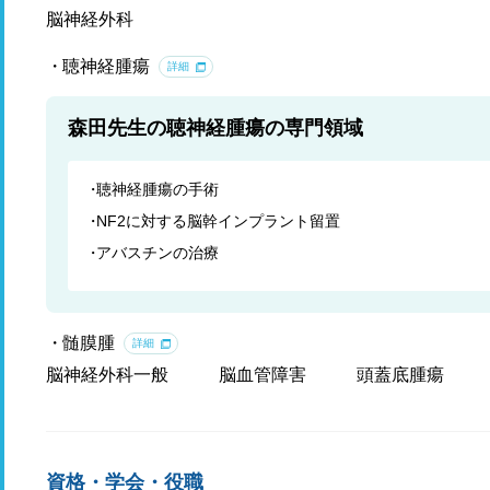
脳神経外科
聴神経腫瘍
詳細
森田先生の聴神経腫瘍の専門領域
聴神経腫瘍の手術
NF2に対する脳幹インプラント留置
アバスチンの治療
髄膜腫
詳細
脳神経外科一般
脳血管障害
頭蓋底腫瘍
資格・学会・役職