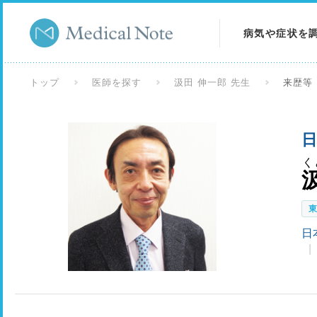
病気や症状を
病気を調べる
トップ
医師を探す
汲田 伸一郎 先生
来歴等
症状を調べる
日
検査を調べる
く
日