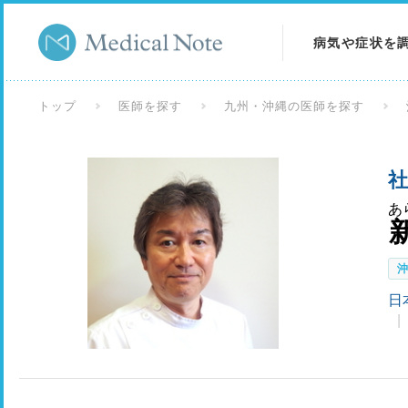
病気や症状を
病気を調べる
トップ
医師を探す
九州・沖縄の医師を探す
症状を調べる
社
検査を調べる
あ
日