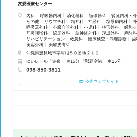
友愛医療センター
内科
呼吸器内科
消化器科
循環器科
腎臓内科・外
その他
リウマチ科
精神科・神経科
糖尿病内科
外
呼吸器外科
心臓血管外科
小児科
整形外科
緩和ケ
耳鼻咽喉科
泌尿器科
脳神経外科
形成外科
麻酔科
リハビリテーション
救急科
臨床検査・病理診断
歯
美容外科
美容皮膚科
沖縄県豊見城市字与根５０番地２１２
ゆいレール「赤嶺」 車15分 「那覇空港」 車15分
098-850-3811
公式ウェブサイト