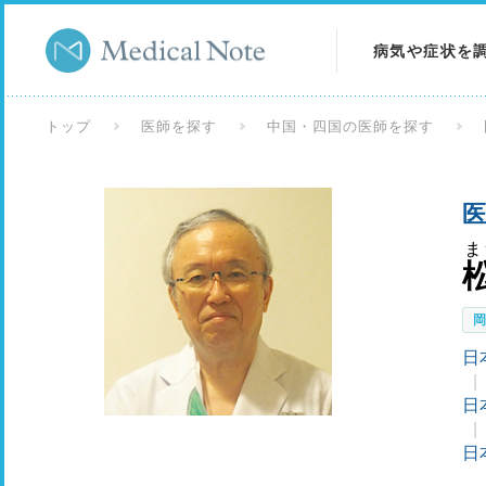
病気や症状を
病気を調べる
トップ
医師を探す
中国・四国の医師を探す
症状を調べる
医
検査を調べる
ま
日
日
日