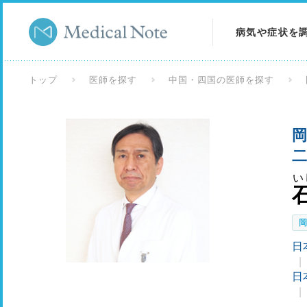
病気や症状を
病気を調べる
トップ
医師を探す
中国・四国の医師を探す
症状を調べる
岡
検査を調べる
二
い
日
日