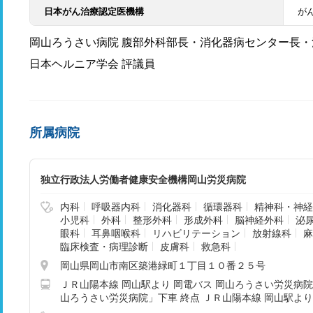
日本がん治療認定医機構
が
岡山ろうさい病院 腹部外科部長・消化器病センター長
日本ヘルニア学会 評議員
所属病院
独立行政法人労働者健康安全機構岡山労災病院
内科
呼吸器内科
消化器科
循環器科
精神科・神経
小児科
外科
整形外科
形成外科
脳神経外科
泌
眼科
耳鼻咽喉科
リハビリテーション
放射線科
麻
臨床検査・病理診断
皮膚科
救急科
岡山県岡山市南区築港緑町１丁目１０番２５号
ＪＲ山陽本線 岡山駅より 岡電バス 岡山ろうさい労災病
山ろうさい労災病院」下車 終点 ＪＲ山陽本線 岡山駅よ