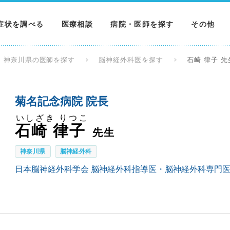
症状を調べる
医療相談
病院・医師を探す
その他
調べる
病院を探す
MNニュー
神奈川県の医師を探す
脳神経外科医を探す
石崎 律子 先
調べる
医師を探す
NEWS & 
菊名記念病院 院長
調べる
いしざき りつこ
石崎 律子
先生
神奈川県
脳神経外科
日本脳神経外科学会 脳神経外科指導医・脳神経外科専門