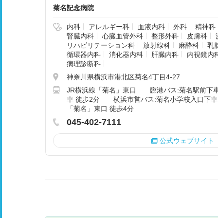
菊名記念病院
内科
アレルギー科
血液内科
外科
精神科
腎臓内科
心臓血管外科
整形外科
皮膚科
リハビリテーション科
放射線科
麻酔科
乳
循環器内科
消化器内科
肝臓内科
内視鏡内
病理診断科
神奈川県横浜市港北区菊名4丁目4-27
JR横浜線「菊名」東口 臨港バス:菊名駅前下車
車 徒歩2分 横浜市営バス:菊名小学校入口下車 
「菊名」東口 徒歩4分
045-402-7111
公式ウェブサイト