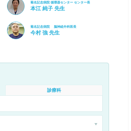
菊名記念病院 循環器センター センター長
本江 純子 先生
菊名記念病院 脳神経外科医長
今村 強 先生
診療科