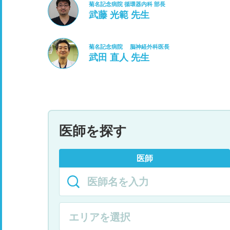
菊名記念病院 循環器内科 部長
武藤 光範 先生
菊名記念病院 脳神経外科医長
武田 直人 先生
医師を探す
医師