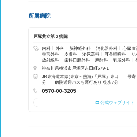
所属病院
戸塚共立第２病院
内科
外科
脳神経外科
消化器外科
心臓血
整形外科
皮膚科
泌尿器科
耳鼻咽喉科
リ
放射線科
歯科口腔外科
麻酔科
乳腺外科
神奈川県横浜市戸塚区吉田町579-1
JR東海道本線(東京～熱海)「戸塚」東口 最寄り
分 病院送迎バスも運行あり 徒歩7分
0570-00-3205
公式ウェブサイト