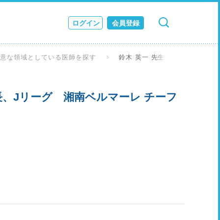
ログイン
会員登録
検索
キャンセル
ス
得意な領域としている医師を探す
鈴木 英一 先生
JOURNAL
長、Jリーグ 湘南ベルマーレ チーフ