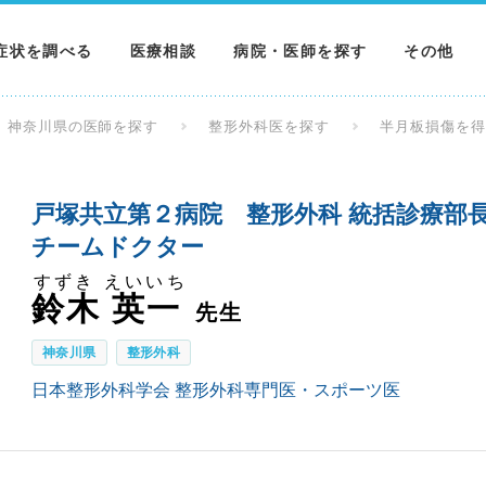
症状を調べる
医療相談
病院・医師を探す
その他
調べる
病院を探す
MNニュー
神奈川県の医師を探す
整形外科医を探す
半月板損傷を
調べる
医師を探す
NEWS & 
戸塚共立第２病院 整形外科 統括診療部
調べる
チームドクター
すずき えいいち
鈴木 英一
先生
神奈川県
整形外科
日本整形外科学会 整形外科専門医・スポーツ医