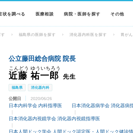
症状を調べる
医療相談
病院・医師を探す
その他
調べる
病院を探す
MNニュー
探す
福島県の医師を探す
消化器内科医を探す
胃が
調べる
医師を探す
NEWS & 
公立藤田総合病院 院長
調べる
こんどう ゆういちろう
近藤 祐一郎
先生
福島県
消化器内科
公開日
2020/06/26
日本内科学会 内科指導医
日本消化器病学会 消化器病
日本消化器内視鏡学会 消化器内視鏡指導医
日本人間ドック学会 人間ドック認定医・人間ドック健診