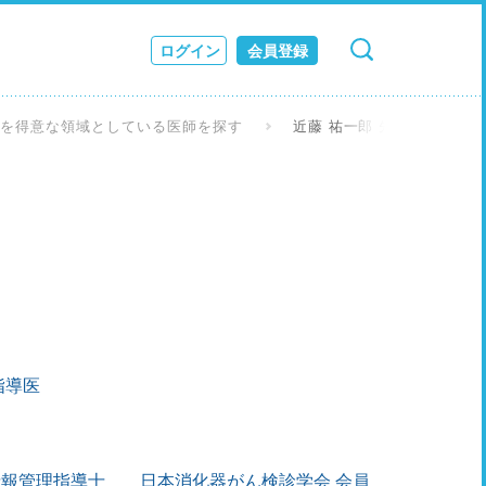
ログイン
会員登録
検索
キャンセル
ス
んを得意な領域としている医師を探す
近藤 祐一郎 先生
JOURNAL
指導医
情報管理指導士
日本消化器がん検診学会 会員