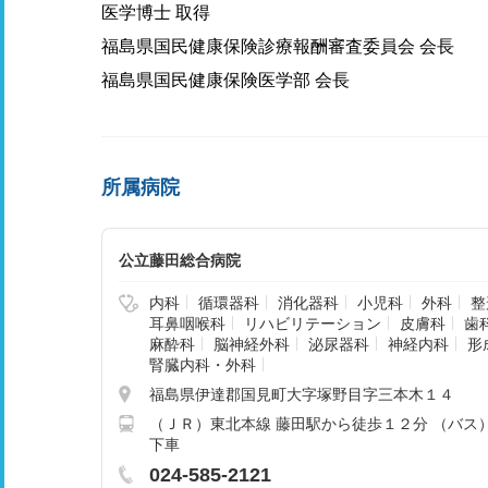
医学博士 取得
福島県国民健康保険診療報酬審査委員会 会長
福島県国民健康保険医学部 会長
所属病院
公立藤田総合病院
内科
循環器科
消化器科
小児科
外科
整
耳鼻咽喉科
リハビリテーション
皮膚科
歯
麻酔科
脳神経外科
泌尿器科
神経内科
形
腎臓内科・外科
福島県伊達郡国見町大字塚野目字三本木１４
（ＪＲ）東北本線 藤田駅から徒歩１２分 （バス
下車
024-585-2121